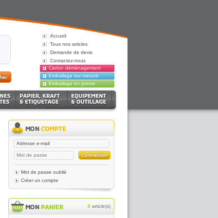
Accueil
Tous nos articles
Demande de devis
Contactez-nous
Carton déménagement
Emballage sur mesure
Emballage en promo
Mot de passe oublié
Créer un compte
0
article(s)