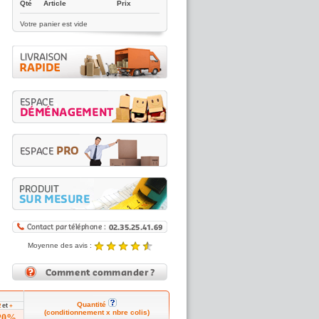
Qté
Article
Prix
Votre panier est vide
Moyenne des avis :
4.89 / 5
Noté
4.89
/5 |
8431
reviews
Quantité
et
2
+
(conditionnement x nbre colis)
20%