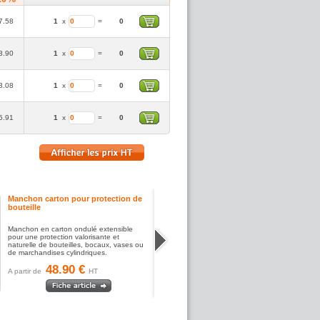
7.58
1
x
=
0
3.90
1
x
=
0
3.08
1
x
=
0
5.91
1
x
=
0
Manchon carton pour protection de
bouteille
Manchon en carton ondulé extensible
pour une protection valorisante et
naturelle de bouteilles, bocaux, vases ou
de marchandises cylindriques.
48.90 €
A partir de
HT