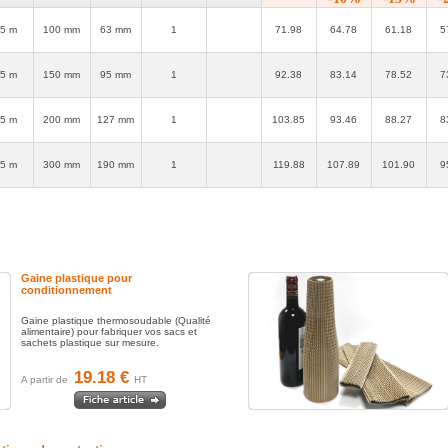
5 m
100 mm
63 mm
1
71.98
64.78
61.18
5
ANT
5 m
150 mm
95 mm
1
92.38
83.14
78.52
7
5 m
200 mm
127 mm
1
103.85
93.46
88.27
8
os
5 m
300 mm
190 mm
1
119.88
107.89
101.90
9
Gaine plastique pour
conditionnement
Gaine plastique thermosoudable (Qualité
alimentaire) pour fabriquer vos sacs et
sachets plastique sur mesure.
19.18 €
A partir de
HT