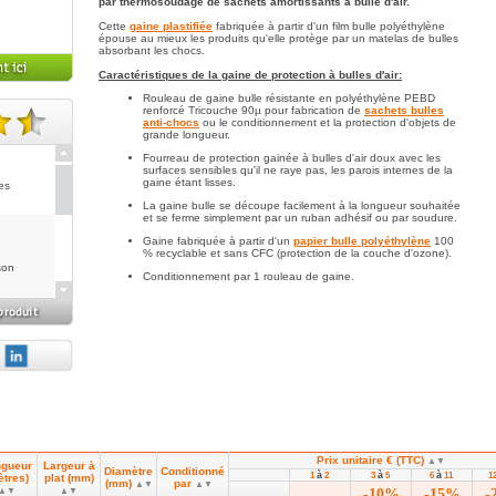
par thermosoudage de sachets amortissants à bulle d'air.
Cette
gaine plastifiée
fabriquée à partir d'un film bulle polyéthylène
épouse au mieux les produits qu'elle protège par un matelas de bulles
absorbant les chocs.
Caractéristiques de la gaine de protection à bulles d'air:
Rouleau de gaine bulle résistante en polyéthylène PEBD
renforcé Tricouche 90µ pour fabrication de
sachets bulles
anti-chocs
ou le conditionnement et la protection d'objets de
grande longueur.
te(s).
Fourreau de protection gainée à bulles d'air doux avec les
surfaces sensibles qu'il ne raye pas, les parois internes de la
gaine étant lisses.
es
La gaine bulle se découpe facilement à la longueur souhaitée
et se ferme simplement par un ruban adhésif ou par soudure.
Gaine fabriquée à partir d'un
papier bulle polyéthylène
100
% recyclable et sans CFC (protection de la couche d'ozone).
son
Conditionnement par 1 rouleau de gaine.
 boites
Prix unitaire € (TTC)
▲▼
gueur
Largeur à
au client
Diamètre
Conditionné
à
à
à
1
2
3
5
6
11
1
ètres)
plat (mm)
lage des
(mm)
par
▲▼
▲▼
▲▼
▲▼
-10%
-15%
-