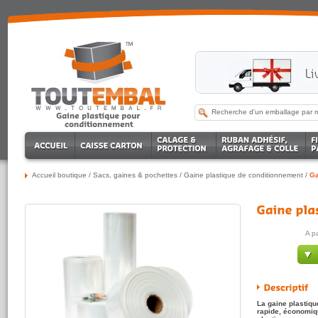
Accueil boutique
/
Sacs, gaines & pochettes
/
Gaine plastique de conditionnement
/
Ga
A p
La gaine plastiq
rapide, économiq