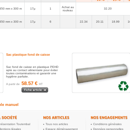
- Le
film étirable manuel économique
en PEBD standard pour
filmer les palettes à petit prix.
Achat au
450 mm x 300 m
17µ
1
32.20
rouleau
450 mm x 300 m
17µ
6
22.34
20.11
18.99
1
Sac plastique fond de caisse
Sac fond de caisse en plastique PEHD
apte au contact alimentaire pour éviter
toutes contaminations et garantir une
hygiène parfaite.
58.57 €
A partir de
HT
able manuel
résentation Toutembal
Tous nos articles
Conditions générales
entions légales
Espace déménagement
Données personnelles