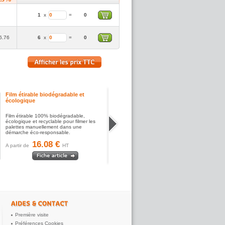
1
x
=
0
6.76
6
x
=
0
Film étirable biodégradable et
écologique
Film étirable 100% biodégradable,
écologique et recyclable pour filmer les
palettes manuellement dans une
démarche éco-responsable.
16.08 €
A partir de
HT
Première visite
Préférences Cookies