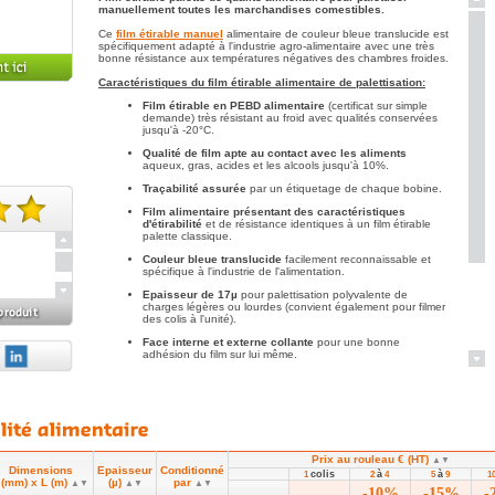
manuellement toutes les marchandises comestibles.
Ce
film étirable manuel
alimentaire de couleur bleue translucide est
spécifiquement adapté à l'industrie agro-alimentaire avec une très
bonne résistance aux températures négatives des chambres froides.
Caractéristiques du film étirable alimentaire de palettisation:
Film étirable en PEBD alimentaire
(certificat sur simple
demande) très résistant au froid avec qualités conservées
jusqu'à -20°C.
Qualité de film apte au contact avec les aliments
aqueux, gras, acides et les alcools jusqu'à 10%.
Traçabilité assurée
par un étiquetage de chaque bobine.
Film alimentaire présentant des caractéristiques
d'étirabilité
et de résistance identiques à un film étirable
te(s).
palette classique.
Couleur bleue translucide
facilement reconnaissable et
spécifique à l'industrie de l'alimentation.
Epaisseur de 17µ
pour palettisation polyvalente de
charges légères ou lourdes (convient également pour filmer
des colis à l'unité).
Face interne et externe collante
pour une bonne
e est
adhésion du film sur lui même.
Bobine de film alimentaire
en 450 mm x 300 mètres.
Colis de 6 bobines ou vendu à l'unité
selon référence.
A consulter également:
- Le
film étirable alimentaire en boîte distributrice
pour filmer
directement les aliments.
Prix au rouleau € (HT)
- Le film étirable biosourcé et compostable fabriqué à partir de
▲▼
Dimensions
Epaisseur
Conditionné
matières végétales, pour se passer définitivement des films étirables
colis
à
à
1
2
4
5
9
1
 (mm) x L (m)
(µ)
par
▲▼
en plastique.
▲▼
▲▼
-10%
-15%
-