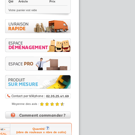
Qté
Article
Prix
Votre panier est vide
Moyenne des avis :
4.89 / 5
Noté
4.89
/5 |
8431
reviews
Quantité
et
0
+
(nbre de rouleaux x nbre de colis)
25%