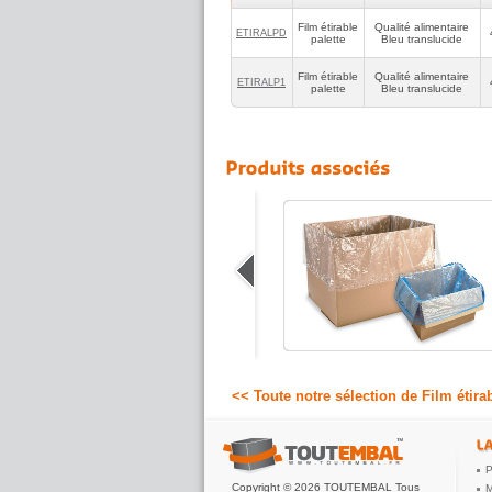
Film étirable
Qualité alimentaire
ETIRALPD
palette
Bleu translucide
Film étirable
Qualité alimentaire
ETIRALP1
palette
Bleu translucide
Dévidoir de film étirable manuel
Dévidoirs de film étirable manuel pour
déroulement rapide, tension optimale et
une bonne stabilité des palettes filmées
manuellement.
1.19 €
A partir de
HT
<< Toute notre sélection de Film étir
P
Copyright © 2026 TOUTEMBAL Tous
M