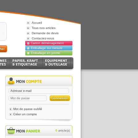
Accueil
Tous nos articles
Demande de devis
Contactez-nous
Carton déménagement
Emballage sur mesure
Emballage en promo
Mot de passe oublié
Créer un compte
0
article(s)