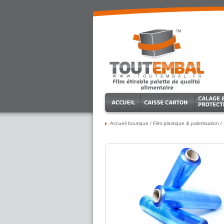
Accueil boutique
/
Film plastique & palettisation
/