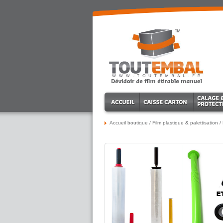
Accueil boutique
/
Film plastique & palettisation
/