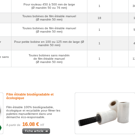
- Idéal pour le bottelage, le regroupement d'articles ou pour
Pour rouleau 450 à 500 mm de large
renforcer les palettes présentant des faiblesses de gerbage.
1
3
(Ø mandrin 50 ou 76 mm)
Dérouleur pour film étirable sans mandrin
ETIRSMA
- Spécifiquement conçu pour bobine sans tube carton central, ce
Toutes bobines de film étirable manuel
x mains !
dévidoir en deux parties assure une très bonne prise en main et une
18
(Ø mandrin 50 mm)
utilisation du film jusqu'au dernier centimètre.
- Adapté aux rouleaux sans mandrin cartonné de 450 à 500 mm de
large.
Toutes bobines de film étirable manuel
1
(Ø mandrin 50 mm)
ant.. (3
r
Pour petite bobine en 100 ou 125 mm de large (Ø
1
mandrin 50 mm)
Toutes bobines sans mandrin
le sans
 solide
de film étirable manuel
1
1
(Ø mandrin 50 mm)
temps
Film étirable biodégradable et
écologique
Film étirable 100% biodégradable,
écologique et recyclable pour filmer les
palettes manuellement dans une
démarche éco-responsable.
16.08 €
A partir de
HT
étirable