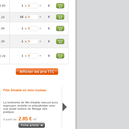
8.80
1
x
=
0
18
x
=
0
1.19
5.98
1
x
=
0
4.39
1
x
=
0
1
x
=
0
2.29
Film étirable en mini rouleau
La bobinette de film étirable manuel pour
regrouper, botteler et prépalettiser avec
une petite bobine de filmage très
pratique.
2.85 €
A partir de
HT