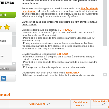
permettant une bonne stabilité et cohésion des palettes filmées
manuellement.
Retrouvez tous les types de dévidoirs manuels pour
film étirable de
palettisation
; du simple embout de déroulage au dévidoir plastique
pour les usages économiques et ponctuels, jusqu'au dérouleur tout
métal à frein intégré pour les utilisations régulières.
Caractéristiques des différents dévidoirs de film étirable manuel
pour palette:
Embouts dérouleurs en plastique
ETIREMBO
note(s).
- S'utilise avec 2 embouts à placer aux extrémités de la bobine à
dérouler (colis de 18 embouts).
- Pour bobine standard de film étirable manuel toutes largeurs (Ø
mandrin 50 mm).
rtable
- Pratiques et économiques, ces embouts optimisent et facilitent
l'application manuel du film étirable en protégeant les mains des
frottements et des risques de brûlures.
Dévidoir plastique économique
ETIRECO
eau.
- Dérouleur plastique à poignée en 2 parties à insérer de chaque
coté du rouleau de film.
- Pour bobine standard de film étirable manuel de diamètre mandrin
50 mm.
- Echange de bobine très rapide et bonne prise en main.
Dévidoir pro tout acier pour film étirable
ETIRDERO
- Dévidoir professionnel pour film étirable à palette, de conception
robuste en métal pour utilisation manuelle régulière avec le confort
d'une tension ajustable et d'un film toujours bien étiré.
- Système de frein à poignée permettant de régler à volonté une
tension optimale du film tout en contrôlant son bon déroulement.
- Adapté aux bobines de film étirable manuel de 450 à 500 mm de
rt
large (mandrin de 50 ou 76 mm).
Poignée dévidoir à bobinette de film étirable
ETIRPOIG
- S'utilise avec petite bobine de film étirable en 100 ou 125 mm de
Prix unitaire 
large (Ø mandrin 50 mm).
Conditionné
Observations
▲▼
▲▼
us
- Poignée plastique avec partie rotative venant s'insérer dans le
par
▲▼
bobinot.