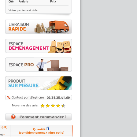
Qté
Article
Prix
Votre panier est vide
Moyenne des avis :
4.89 / 5
Noté
4.89
/5 |
8431
reviews
€ (HT)
Quantité
(conditionnement x nbre colis)
et
1
+