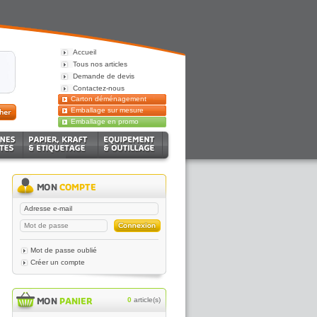
Accueil
Tous nos articles
Demande de devis
Contactez-nous
Carton déménagement
Emballage sur mesure
Emballage en promo
Mot de passe oublié
Créer un compte
0
article(s)