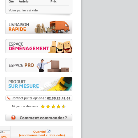
Qté
Article
Prix
Votre panier est vide
Moyenne des avis :
4.89 / 5
Noté
4.89
/5 |
8431
reviews
Quantité
et
5
+
(conditionnement x nbre colis)
10%