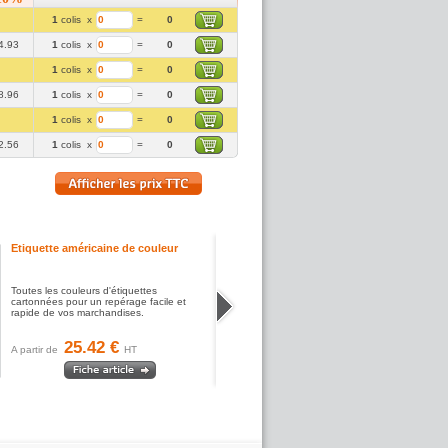
1
colis
x
=
0
4.93
1
colis
x
=
0
1
colis
x
=
0
8.96
1
colis
x
=
0
1
colis
x
=
0
2.56
1
colis
x
=
0
Etiquette américaine de couleur
Toutes les couleurs d'étiquettes
cartonnées pour un repérage facile et
rapide de vos marchandises.
25.42 €
A partir de
HT