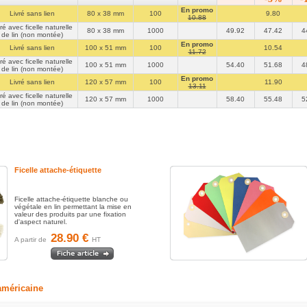
En promo
Livré sans lien
80 x 38 mm
100
9.80
10.88
ré avec ficelle naturelle
80 x 38 mm
1000
49.92
47.42
4
de lin (non montée)
les que
En promo
Livré sans lien
100 x 51 mm
100
10.54
11.72
uleur.
ré avec ficelle naturelle
100 x 51 mm
1000
54.40
51.68
4
de lin (non montée)
En promo
Livré sans lien
120 x 57 mm
100
11.90
13.11
ré avec ficelle naturelle
120 x 57 mm
1000
58.40
55.48
5
de lin (non montée)
té. Bon
tache
Ficelle attache-étiquette
Ficelle attache-étiquette blanche ou
végétale en lin permettant la mise en
valeur des produits par une fixation
seur
d'aspect naturel.
28.90 €
A partir de
HT
 américaine