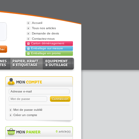
Accueil
Tous nos articles
Demande de devis
Contactez-nous
Carton déménagement
Emballage sur mesure
Emballage en promo
Mot de passe oublié
Créer un compte
0
article(s)