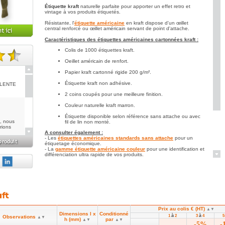
Étiquette kraft
naturelle parfaite pour apporter un effet retro et
vintage à vos produits étiquetés.
Résistante, l'
étiquette américaine
en kraft dispose d'un œillet
central renforcé ou œillet américain servant de point d'attache.
Caractéristiques des étiquettes américaines cartonnées kraft :
Colis de 1000 étiquettes kraft.
Oeillet américain de renfort.
te(s).
Papier kraft cartonné rigide 200 g/m².
Étiquette kraft non adhésive.
LLENTE
2 coins coupés pour une meilleure finition.
Couleur naturelle kraft marron.
Étiquette disponible selon référence sans attache ou avec
n, nous
fil de lin non monté.
urions
A consulter également :
- Les
étiquettes américaines standards sans attache
pour un
étiquetage économique.
- La
gamme étiquette américaine couleur
pour une identification et
différenciation ultra rapide de vos produits.
- Les
étiquettes américaines personnalisées et imprimées
pour
rix.
tous les besoins spécifiques et publicitaires.
Sur demande :
Autres dimensions d'étiquettes américaines de couleur kraft : 60x26
mm, 70x35 mm, 90x44 mm, 130x66 mm, etc.
Consultez nous au 02 35 25 41 69 ou par mail à
contact@toutembal.fr
ent de
Prix au colis € (HT)
▲▼
ns payer
Dimensions l x
Conditionné
à
à
1
2
3
4
Observations
lace! A
▲▼
h (mm)
par
▲▼
▲▼
-5%
-