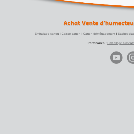
Emballage carton
|
Caisse carton
|
Carton déménagement
|
Sachet plas
Partenaires :
Emballage alimenta