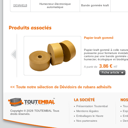
✅
Compatibilité é
Humecteur électronique
bandes kraft gomm
Bande gommée kraft
DEVAHELB
automatique
✅
Solution écolog
végétale, recyclab
Domaines d'applic
Centres lo
Ateliers 
Industries
Activités
Papier kraft gommé
Conseils d'utilisat
Remplisse
fabricant.
Papier kraft gommé à colle nature
Insérez l
puissante pour fermeture inviolab
Réglez la
cartons par une bande gommée 
préréglée
humecter, écologique et biodégr
La machi
coupée à 
3.86 €
Applique
A partir de
HT
Contrôlez
brosse d'
optimal.
À retenir :
<< Toute notre sélection de Dévidoirs de rubans adhésifs
L'humecteur élec
professionnel conç
Améliorer
Garantir 
Simplifier
Présentation Toutembal
Tou
Favoriser 
Copyright © 2026 TOUTEMBAL Tous
Mentions légales
Esp
Une solution perfo
droits réservés.
environnements logi
Emballages le Havre
Emb
Nos partenaires
Dem