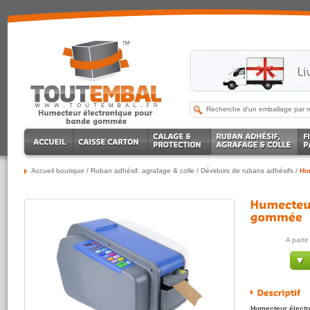
Accueil boutique
/
Ruban adhésif, agrafage & colle
/
Dévidoirs de rubans adhésifs
/
Hu
A parti
Humecteur électr