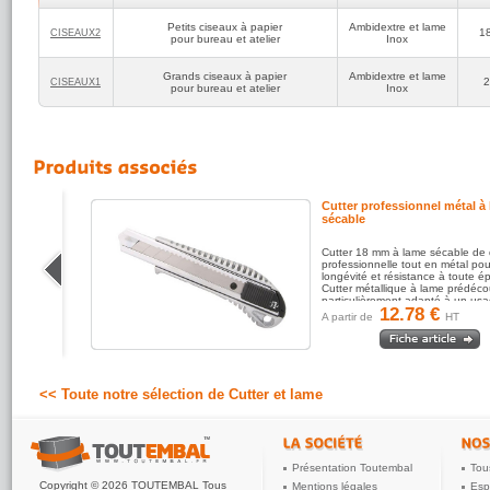
Petits ciseaux à papier
Ambidextre et lame
1
CISEAUX2
pour bureau et atelier
Inox
Grands ciseaux à papier
Ambidextre et lame
2
CISEAUX1
pour bureau et atelier
Inox
Cutter professionnel métal à
sécable
ts pour
Cutter 18 mm à lame sécable de 
 ou carton
professionnelle tout en métal po
longévité et résistance à toute é
 permet de
Cutter métallique à lame prédéc
t et...
particulièrement adapté à un usa
12.78 €
A partir de
HT
<< Toute notre sélection de Cutter et lame
Présentation Toutembal
Tou
Copyright © 2026 TOUTEMBAL Tous
Mentions légales
Esp