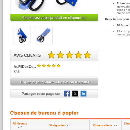
Robustess
inoxydabl
prise en 
coupe opt
Deux tailles pour
18.5 cm :
21 cm :
pa
des suppo
5.00 sur 5 basé sur 3 note(s).
AuFilDesCo...
5
/5
RAS
Pauline
5
(réf:CISEAUX2)
/5
Ciseaux simples, agréables et solides. Bien
Anonyme
5
(réf:CISEAUX1)
/5
Parfait, coupe bien
Référence
Dim
Désignation
Observations
▲▼
▲▼
▲▼