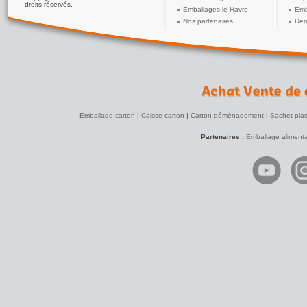
droits réservés.
Emballages le Havre
Emb
Nos partenaires
Dem
Emballage carton
|
Caisse carton
|
Carton déménagement
|
Sachet plas
Partenaires :
Emballage alimenta