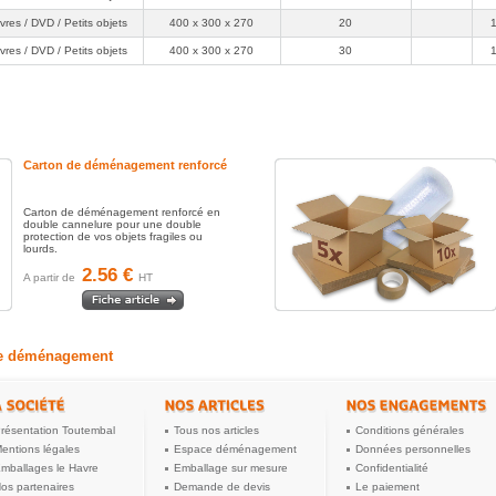
ivres / DVD / Petits objets
400 x 300 x 270
20
ivres / DVD / Petits objets
400 x 300 x 270
30
Carton de déménagement renforcé
Carton de déménagement renforcé en
double cannelure pour une double
protection de vos objets fragiles ou
lourds.
2.56 €
A partir de
HT
 de déménagement
résentation Toutembal
Tous nos articles
Conditions générales
entions légales
Espace déménagement
Données personnelles
mballages le Havre
Emballage sur mesure
Confidentialité
os partenaires
Demande de devis
Le paiement