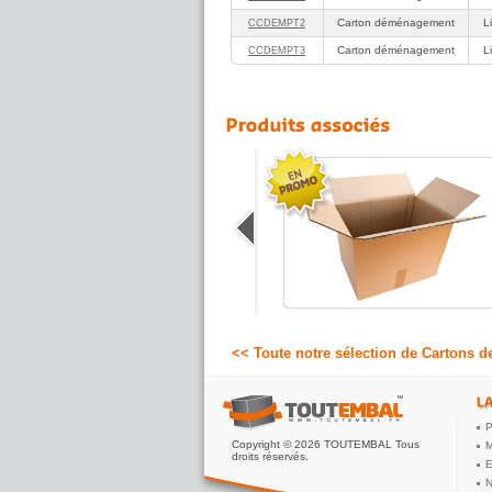
Carton déménagement
L
CCDEMPT2
Carton déménagement
L
CCDEMPT3
Grand carton de déménagement
Carton de déménagement polyvalent
pour l'emballage de votre linge, des
jouets, de chaussures, etc...
2.40 €
A partir de
HT
<< Toute notre sélection de Cartons
P
Copyright © 2026 TOUTEMBAL Tous
M
droits réservés.
E
N