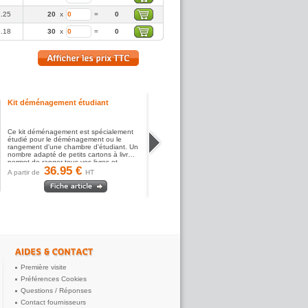
1.25
20
x
=
0
1.18
30
x
=
0
Kit déménagement étudiant
Ce kit déménagement est spécialement
étudié pour le déménagement ou le
rangement d'une chambre d'étudiant. Un
nombre adapté de petits cartons à livres
permet de ranger tous vos livres et...
36.95 €
A partir de
HT
Première visite
Préférences Cookies
Questions / Réponses
Contact fournisseurs