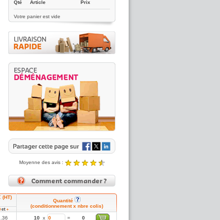
Qté
Article
Prix
Votre panier est vide
Moyenne des avis :
4.89 / 5
Noté
4.89
/5 |
8431
reviews
€ (HT)
Quantité
(conditionnement x nbre colis)
et
0
+
1.36
10
x
=
0