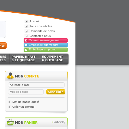
Accueil
Tous nos articles
Demande de devis
Contactez-nous
Carton déménagement
Emballage sur mesure
Emballage en promo
Mot de passe oublié
Créer un compte
0
article(s)