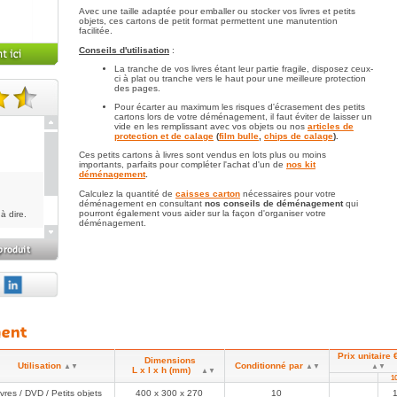
Avec une taille adaptée pour emballer ou stocker vos livres et petits
objets, ces cartons de petit format permettent une manutention
facilitée.
Conseils d'utilisation
:
La tranche de vos livres étant leur partie fragile, disposez ceux-
ci à plat ou tranche vers le haut pour une meilleure protection
des pages.
Pour écarter au maximum les risques d'écrasement des petits
te(s).
cartons lors de votre déménagement, il faut éviter de laisser un
vide en les remplissant avec vos objets ou nos
articles de
protection et de calage
(
film bulle
,
chips de calage
).
Ces petits cartons à livres sont vendus en lots plus ou moins
importants, parfaits pour compléter l'achat d'un de
nos kit
déménagement
.
Calculez la quantité de
caisses carton
nécessaires pour votre
déménagement en consultant
nos conseils de déménagement
qui
pourront également vous aider sur la façon d'organiser votre
à dire.
déménagement.
uand même
Prix unitaire 
Dimensions
Utilisation
Conditionné par
▲▼
▲▼
▲▼
L x l x h (mm)
▲▼
1
ivres / DVD / Petits objets
400 x 300 x 270
10