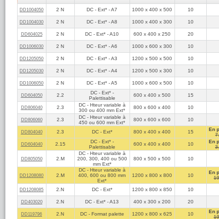
Anonyme
2 N
DC - Ext* - A7
1000 x 400 x 500
10
DD1004050
5
(réf:DD1004030)
/5
2 N
DC - Ext* - A8
1000 x 400 x 300
10
DD1004030
Costaud et livraison impeccable. Les cartons sont restés
intacts.
2 N
DC - Ext* - A10
600 x 400 x 250
20
DD604025
Anonyme
2 N
DC - Ext* - A6
1000 x 600 x 300
10
DD1006030
5
(réf:DD1004030)
/5
Résistant
2 N
DC - Ext* - A3
1200 x 500 x 500
10
DD1205050
2 N
DC - Ext* - A4
1200 x 500 x 300
10
DD1205030
JR
5
(réf:DD1004030)
/5
2 N
DC - Ext* - A5
1000 x 600 x 500
10
DD1006050
5*****
DC - Ext* -
2.2
600 x 400 x 500
15
DD604050
Palettisable
DC - Hteur variable à
AD...M
2.3
800 x 600 x 400
10
DD806040
300 ou 400 mm Ext*
5
(réf:DD1004030)
/5
DC - Hteur variable à
2.3
800 x 600 x 600
10
DD806060
Bonne qualité, j'avais déjà acheté ce carton sur un site
450 ou 600 mm Ext*
concurrent. Ici il est moins cher.
En 
Je recommanderais sans doute
2.3
DC - Ext*
800 x 400 x 400
15
DD804040
7
DC - Ext* -
En 
2.15
600 x 400 x 400
10
DD604040
Palettisable
3
MARCO
5
DC - Hteur variable à
(réf:DD604025)
/5
2.M
200, 300, 400 ou 500
800 x 500 x 500
10
DD805050
Livraison rapide , toujours excellent
mm Ext*
DC - Hteur variable à
En 
2.M
400, 600 ou 800 mm
1200 x 800 x 800
10
DD1208080
19
Astrak
Ext*
5
(réf:DD604025)
/5
2.N
DC - Ext*
1200 x 800 x 850
10
DD1208085
Excellente qualité
2.N
DC - Ext* - A13
400 x 300 x 200
20
DD403020
SUEF
En 
2.N
DC - Format palette
1200 x 800 x 625
10
DD119796
5
(réf:DD604025)
/5
19