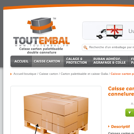
Accueil boutique
/
Caisse carton
/
Carton palettisable et caisse Galia
/
Caisse carton p
A 
Caisses carton p