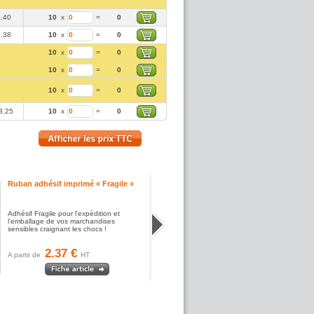
7.40
10
x
=
0
7.38
10
x
=
0
10
x
=
0
10
x
=
0
10
x
=
0
3.25
10
x
=
0
Ruban adhésif imprimé « Fragile »
Adhésif Fragile pour l'expédition et
l'emballage de vos marchandises
sensibles craignant les chocs !
2.37 €
A partir de
HT