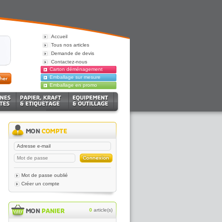
Accueil
Tous nos articles
Demande de devis
Contactez-nous
Carton déménagement
Emballage sur mesure
Emballage en promo
Mot de passe oublié
Créer un compte
0
article(s)