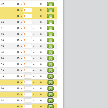
5.52
10
x
=
0
15
x
=
0
10
x
=
0
4.76
10
x
=
0
5.31
10
x
=
0
2.95
10
x
=
0
2.66
15
x
=
0
3.35
15
x
=
0
3.44
10
x
=
0
3.20
15
x
=
0
3.59
10
x
=
0
4.59
10
x
=
0
4.49
10
x
=
0
10
x
=
0
4.20
10
x
=
0
15
x
=
0
5.34
10
x
=
0
10
x
=
0