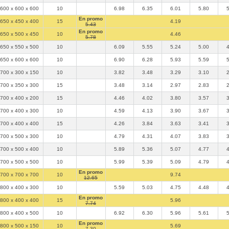
600 x 600 x 600
10
6.98
6.35
6.01
5.80
En promo
650 x 450 x 400
15
4.19
5.43
En promo
650 x 500 x 450
10
4.46
5.78
650 x 550 x 500
10
6.09
5.55
5.24
5.00
650 x 600 x 600
10
6.90
6.28
5.93
5.59
700 x 300 x 150
10
3.82
3.48
3.29
3.10
700 x 350 x 300
15
3.48
3.14
2.97
2.83
700 x 400 x 200
15
4.46
4.02
3.80
3.57
700 x 400 x 300
10
4.59
4.13
3.90
3.67
700 x 400 x 400
15
4.26
3.84
3.63
3.41
700 x 500 x 300
10
4.79
4.31
4.07
3.83
700 x 500 x 400
10
5.89
5.36
5.07
4.77
700 x 500 x 500
10
5.99
5.39
5.09
4.79
En promo
700 x 700 x 700
10
9.74
12.65
800 x 400 x 300
10
5.59
5.03
4.75
4.48
En promo
800 x 400 x 400
15
5.96
7.74
800 x 400 x 500
10
6.92
6.30
5.96
5.61
En promo
800 x 500 x 150
10
5.69
7.30