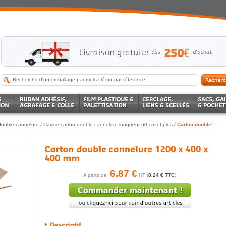
double cannelure
/
Caisse carton double cannelure longueur 60 cm et plus
/
Carton double
6.87 €
A partir de
HT (
8.24 € TTC
)