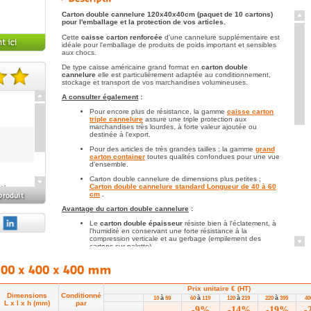
Carton double cannelure 120x40x40cm (paquet de 10 cartons)
pour l'emballage et la protection de vos articles.
Cette
caisse carton renforcée
d'une cannelure supplémentaire est
idéale pour l'emballage de produits de poids important et sensibles
aux chocs.
De type caisse américaine grand format en
carton double
cannelure
elle est particulièrement adaptée au conditionnement,
stockage et transport de vos marchandises volumineuses.
te(s).
A consulter également
:
Pour encore plus de résistance, la gamme
caisse carton
triple cannelure
assure une triple protection aux
marchandises très lourdes, à forte valeur ajoutée ou
destinée à l'export.
Pour des articles de très grandes tailles ; la gamme
grand
carton container
toutes qualités confondues pour une vue
d'ensemble.
Carton double cannelure de dimensions plus petites ;
Carton double cannelure standard Longueur de 40 à 60
elé pour
cm
.
onner
Avantage du carton double cannelure
:
Le
carton double épaisseur
résiste bien à l'éclatement, à
l'humidité en conservant une forte résistance à la
compression verticale et au gerbage (empilement des
cartons sur palette).
Une caisse carton double cannelure est adaptée à
l'emballage de produits non porteurs (article peu résistant
ou de volume inférieur à celui de la caisse).
Prix unitaire € (HT)
Notez toutefois qu'une
caisse carton
, dont le remplissage
Dimensions
Conditionné
est optimisé résiste mieux aux chocs et à l'écrasement.
à
à
à
à
10
59
60
119
120
219
220
399
4
L x l x h (mm)
par
Consulter pour cela notre offre d'
emballages de calage et
-9%
-14%
-19%
-