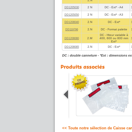
2.N
2 N
DC - Ext* - A4
DD1205030
2 N
DC - Ext* - A3
DD1205050
2.N
DC - Ext*
DD1208040
2.N
DC - Format palette
DD119796
DC - Hteur variable à
2.M
400, 600 ou 800 mm
DD1208080
Ext*
2.N
DC - Ext*
DD1208085
DC : double cannelure - *Ext : dimensions ex
Ruban adhésif d'emballage PVC
Ruban adhésif PVC à colle Solvant
naturel, pour la fermeture des carton
jusqu'à 30kg. Grand confort d'utilisation
sur tous supports!
2.96 €
A partir de
HT
<< Toute notre sélection de Caisse ca