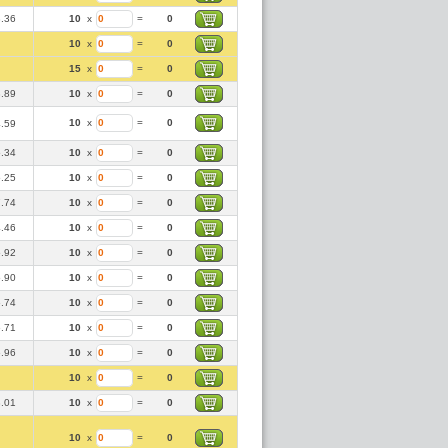
3.36
10
x
=
0
10
x
=
0
15
x
=
0
3.89
10
x
=
0
10
x
=
0
4.59
5.34
10
x
=
0
5.25
10
x
=
0
7.74
10
x
=
0
4.46
10
x
=
0
5.92
10
x
=
0
5.90
10
x
=
0
6.74
10
x
=
0
6.71
10
x
=
0
6.96
10
x
=
0
10
x
=
0
8.01
10
x
=
0
10
x
=
0