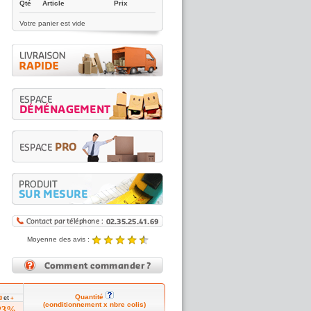
Qté
Article
Prix
Votre panier est vide
Moyenne des avis :
4.89 / 5
Noté
4.89
/5 |
8431
reviews
Quantité
et
00
+
(conditionnement x nbre colis)
23%