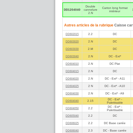
Double
Carton long format
DD1204040
cannelure
intérieur
2.N
Autres articles de la rubrique
Caisse car
2.2
DC
DD602015
2.N
DC
DD603020
2.M
DC
DD603030
2.N
DC - Ext*
DD603040
2.N
DC Plat
DD604010
2.N
DC
DD604015
2.N
DC - Ext* - A11
DD604020
2 N
DC - Ext* - A10
DD604025
2.N
DC - Ext* - A9
DD604030
DC - Ext* -
2.15
DD604040
Palettisable
DC - Ext* -
2.2
DD604050
Palettisable
2.2
DC
DD605040
2.2
DC Base carrée
DD606025
2.3
DC - Base carrée
DD606040