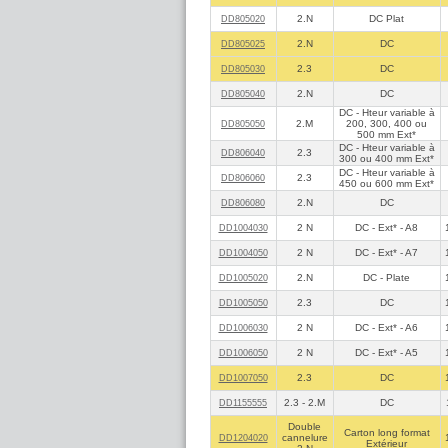
2.N
DC Plat
DD805020
2.N
DC
DD805025
2.3
DC
DD805030
2.N
DC
DD805040
DC - Hteur variable à
2.M
200, 300, 400 ou
DD805050
500 mm Ext*
DC - Hteur variable à
2.3
DD806040
300 ou 400 mm Ext*
DC - Hteur variable à
2.3
DD806060
450 ou 600 mm Ext*
2.N
DC
DD806080
2 N
DC - Ext* - A8
DD1004030
2 N
DC - Ext* - A7
DD1004050
2.N
DC - Plate
DD1005020
2.3
DC
DD1005050
2 N
DC - Ext* - A6
DD1006030
2 N
DC - Ext* - A5
DD1006050
2.3
DC
DD1007050
2.3 - 2.M
DC
DD1155555
Double
Carton long format
cannelure
DD1204020
Extérieur