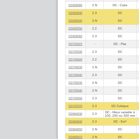
2.N
DC - Cube
DD606060
2.3
DC
DD654540
2.N
DC
DD655045
2.2
DC
DD655550
2.3
DC
DD656060
-
DC - Plat
DD703015
2.3
DC
DD703530
2.2
DC
DD704020
2.N
DC
DD704030
2.3
DC
DD704040
2.N
DC
DD705030
2.N
DC
DD705040
2.3
DC
DD705050
2.3
DC Cubique
DD707070
DC - Hteur variable à
2.3
DD804030
100, 200 ou 300 mm
2.3
DC - Ext*
DD804040
2.N
DC
DD804050
2.N
DC
DD805015