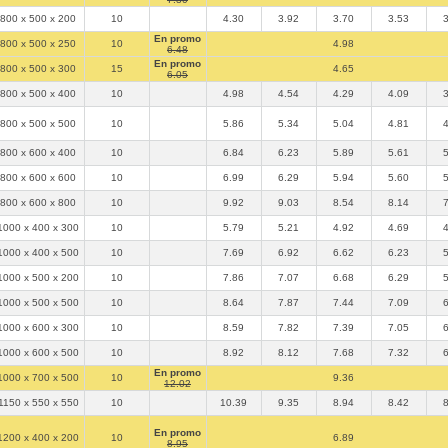
800 x 500 x 200
10
4.30
3.92
3.70
3.53
En promo
800 x 500 x 250
10
4.98
6.48
En promo
800 x 500 x 300
15
4.65
6.05
800 x 500 x 400
10
4.98
4.54
4.29
4.09
800 x 500 x 500
10
5.86
5.34
5.04
4.81
800 x 600 x 400
10
6.84
6.23
5.89
5.61
800 x 600 x 600
10
6.99
6.29
5.94
5.60
800 x 600 x 800
10
9.92
9.03
8.54
8.14
1000 x 400 x 300
10
5.79
5.21
4.92
4.69
1000 x 400 x 500
10
7.69
6.92
6.62
6.23
1000 x 500 x 200
10
7.86
7.07
6.68
6.29
1000 x 500 x 500
10
8.64
7.87
7.44
7.09
1000 x 600 x 300
10
8.59
7.82
7.39
7.05
1000 x 600 x 500
10
8.92
8.12
7.68
7.32
En promo
1000 x 700 x 500
10
9.36
12.02
1150 x 550 x 550
10
10.39
9.35
8.94
8.42
En promo
1200 x 400 x 200
10
6.89
8.95