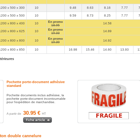
1200 x 500 x 300
10
9.48
8.63
8.16
7.77
1200 x 500 x 500
10
9.59
8.73
8.25
7.77
En promo
1200 x 800 x 400
10
14.58
18.95
En promo
1200 x 800 x 625
10
14.89
19.33
En promo
1200 x 800 x 800
10
14.92
19.39
1200 x 800 x 850
10
16.98
15.46
14.60
13.93
1
térieures
Pochette porte-document adhésive
standard
Pochette documents inclus adhésive, la
pochette porte-document incontournable
pour l'expédition de marchandise.
30.95 €
A partir de
HT
rton double cannelure