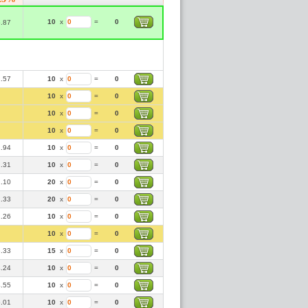
10
x
=
0
6.87
1.57
10
x
=
0
10
x
=
0
10
x
=
0
10
x
=
0
1.94
10
x
=
0
2.31
10
x
=
0
2.10
20
x
=
0
2.33
20
x
=
0
2.26
10
x
=
0
10
x
=
0
3.33
15
x
=
0
4.24
10
x
=
0
4.55
10
x
=
0
5.01
10
x
=
0