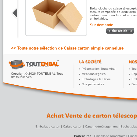
ique
Boîte cloche ou caisse télescopi
 pour
mesure composée de deux demi-
r ajoutée,
carton formant un fond et un cou
emboitables.
Sur demande
<< Toute notre sélection de Caisse carton simple cannelure
Présentation Toutembal
Tou
Copyright © 2026 TOUTEMBAL Tous
Mentions légales
Esp
droits réservés.
Emballages le Havre
Emb
Nos partenaires
Dem
Emballage carton
|
Caisse carton
|
Carton déménagement
|
Sachet plas
Partenaires :
Emballage alimentaire
|
Embal