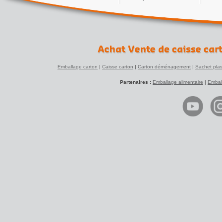
Emballage carton
|
Caisse carton
|
Carton déménagement
|
Sachet plas
Partenaires :
Emballage alimentaire
|
Embal