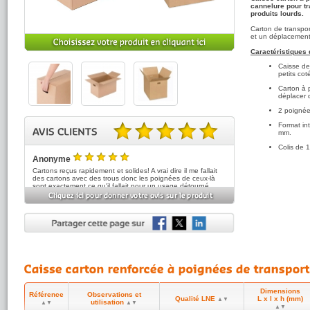
cannelure pour tr
produits lourds.
Carton de transpor
et un déplacement
Caractéristiques 
Caisse de
petits co
Carton à 
déplacer 
2 poigné
Format i
mm.
5.00 sur 5 basé sur 2 note(s).
Colis de 
Anonyme
5
/5
Cartons reçus rapidement et solides! A vrai dire il me fallait
des cartons avec des trous donc les poignées de ceux-là
sont exactement ce qu'il fallait pour un usage détourné
(transport de poules...) client satisfait
Anonyme
5
(réf:CAPOIA)
/5
Cartons pratiques et solides
Dimensions
Référence
Observations et
Qualité LNE
L x l x h (mm)
▲▼
utilisation
▲▼
▲▼
▲▼