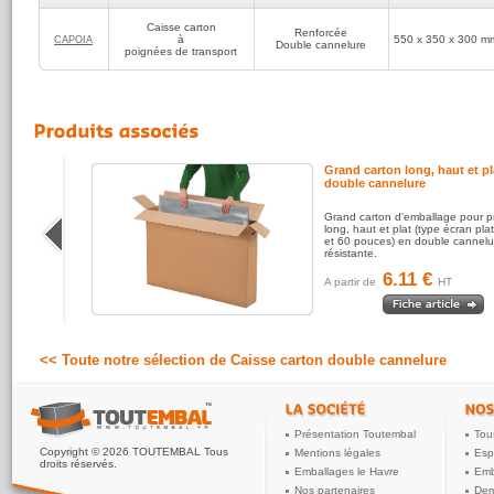
Caisse carton
Renforcée
à
550 x 350 x 300 m
CAPOIA
Double cannelure
poignées de transport
Grand carton long, haut et pl
double cannelure
 pour
Grand carton d'emballage pour p
iers,
long, haut et plat (type écran pla
 boîtes
et 60 pouces) en double cannelu
résistante.
6.11 €
A partir de
HT
<< Toute notre sélection de Caisse carton double cannelure
Présentation Toutembal
Tou
Copyright © 2026 TOUTEMBAL Tous
Mentions légales
Esp
droits réservés.
Emballages le Havre
Emb
Nos partenaires
Dem