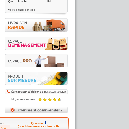
Qté
Article
Prix
Votre panier est vide
Moyenne des avis :
4.89 / 5
Noté
4.89
/5 |
8431
reviews
Quantité
et
5
+
(conditionnement x nbre colis)
15%