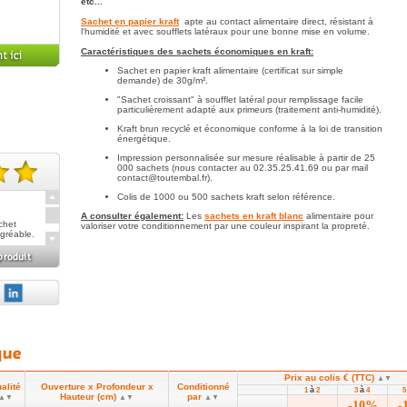
etc...
Sachet en papier kraft
apte au contact alimentaire direct, résistant à
l'humidité et avec soufflets latéraux pour une bonne mise en volume.
Caractéristiques des sachets économiques en kraft:
Sachet en papier kraft alimentaire (certificat sur simple
demande) de 30g/m².
"Sachet croissant" à soufflet latéral pour remplissage facile
particulièrement adapté aux primeurs (traitement anti-humidité).
Kraft brun recyclé et économique conforme à la loi de transition
énergétique.
Impression personnalisée sur mesure réalisable à partir de 25
000 sachets (nous contacter au 02.35.25.41.69 ou par mail
contact@toutembal.fr).
te(s).
Colis de 1000 ou 500 sachets kraft selon référence.
A consulter également:
Les
sachets en kraft blanc
alimentaire pour
achet
valoriser votre conditionnement par une couleur inspirant la propreté.
agréable.
acile et
 sachets
Prix au colis € (TTC)
▲▼
alité
Ouverture x Profondeur x
Conditionné
à
à
1
2
3
4
Hauteur (cm)
par
▲▼
▲▼
▲▼
-10%
-