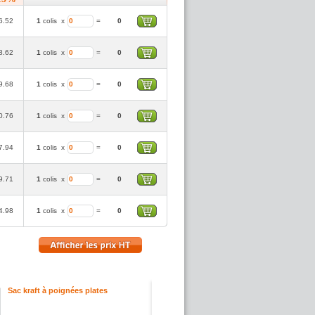
6.52
1
colis
x
=
0
8.62
1
colis
x
=
0
9.68
1
colis
x
=
0
0.76
1
colis
x
=
0
7.94
1
colis
x
=
0
9.71
1
colis
x
=
0
4.98
1
colis
x
=
0
Sac kraft à poignées plates