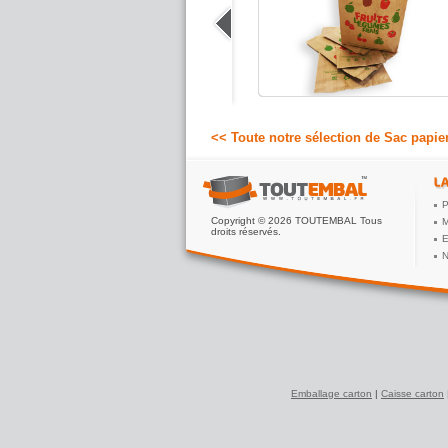
Sachet kraft en papier blanc avec
soufflet pour les produits volumineux et
sans soufflet pour les articles plus fins.
11.94 €
A partir de
HT
<< Toute notre sélection de Sac papier
P
Copyright © 2026 TOUTEMBAL Tous
M
droits réservés.
E
N
Emballage carton
|
Caisse carton