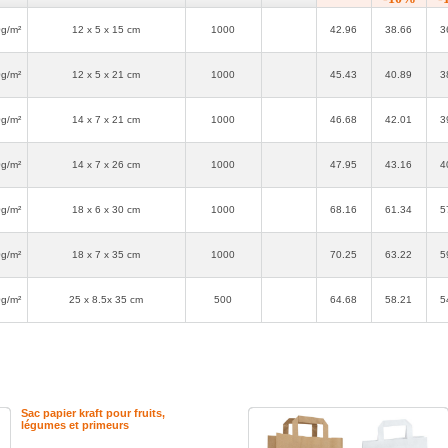
g/m²
12 x 5 x 15 cm
1000
42.96
38.66
3
g/m²
12 x 5 x 21 cm
1000
45.43
40.89
3
g/m²
14 x 7 x 21 cm
1000
46.68
42.01
3
g/m²
14 x 7 x 26 cm
1000
47.95
43.16
4
g/m²
18 x 6 x 30 cm
1000
68.16
61.34
5
g/m²
18 x 7 x 35 cm
1000
70.25
63.22
5
pa
g/m²
25 x 8.5x 35 cm
500
64.68
58.21
5
Sac papier kraft pour fruits,
légumes et primeurs