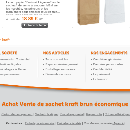
Le sac papier "Fruits et Légumes" est le
sac kraft de vente à emporter idéal sur
les marchés, les primeurs et les
maraîchers pour emballer tous les fruits
et légumes dans un sac en papier...
18.89 €
A partir de
HT
 kraft
résentation Toutembal
Tous nos articles
Conditions générales
entions légales
Espace déménagement
Données personnelles
mballages le Havre
Emballage sur mesure
Confidentialité
os partenaires
Demande de devis
Le paiement
La livraison
|
Carton déménagement
|
Sachet plastique
|
Emballage postal
|
Papier bulle
|
Ruban adhésif per
Partenaires :
Emballage alimentaire
|
Emballage jetable
|
Pour devenir partenaire
cliquez ici