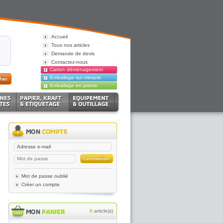
Accueil
Tous nos articles
Demande de devis
Contactez-nous
Carton déménagement
Emballage sur mesure
Emballage en promo
Mot de passe oublié
Créer un compte
0
article(s)