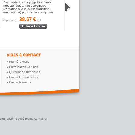
Sac papier kraft à poignées plates
robuste, élégant et écologique
(conforme à la loi sur la transition
énergétique) pour vente à emporter
38.67 €
A partir de
HT
Première visite
Préférences Cookies
Questions / Réponses
Contact fournisseurs
Contactez-nous
sonnalisé
|
Scellé plomb container