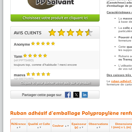
(Caoutchouc) ada
d'emballage de po
Caractéristiques 
La
masse
à base de
La
colle 
particuli
Pouvoir d
4.89 sur 5 basé sur 28 note(s).
fermeture
Anonyme
Cette
qua
5
/5
les suppor
Yann
Rubans ad
ou Trans
5
(réf:PPTS48D)
/5
toujours top, comme d'habitude ! merci encore
L'utilisat
de vos ru
maeva
Des caisses très 
5
(réf:PPTS48D)
/5
Le
ruban adhésif
Totalement satisfaite.
fermeture de cart
Prix compétitifs.
Service livraison très bon.
Délai rapide.
2 jours entre la commande et la livraison.
Je recommande.
N . FOUQUE
4
(réf:PPTS48D)
/5
Livraison rapide et complète
Référence
Qualité et Colle
Epaisseur
Observations
Dimension
Couleur
▲▼
(µ)
l (mm) x L (m)
▲▼
▲▼
▲▼
▲▼
buisson