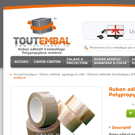
Accueil boutique
/
Ruban adhésif, agrafage & colle
/
Rubans adhésifs d'emballages (P
renforcé
A 
Ruban adhésif pol