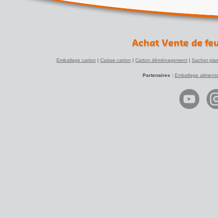
Emballage carton
|
Caisse carton
|
Carton déménagement
|
Sachet plas
Partenaires :
Emballage alimenta