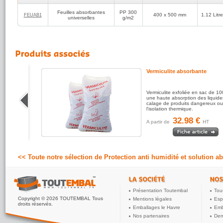
Feuilles absorbantes
PP 300
400 x 500 mm
1.12 Litre
FEUAB1
universelles
g/m2
e
Vermiculite absorbante
100%
Vermiculite exfoliée en sac de 1
r
une haute absorption des liquides
ue eau,
calage de produits dangereux ou
 etc...
l'isolation thermique.
32.98 €
A partir de
HT
<< Toute notre sélection de Protection anti humidité et solution a
Présentation Toutembal
Tou
Copyright © 2026 TOUTEMBAL Tous
Mentions légales
Esp
droits réservés.
Emballages le Havre
Emb
Nos partenaires
Dem