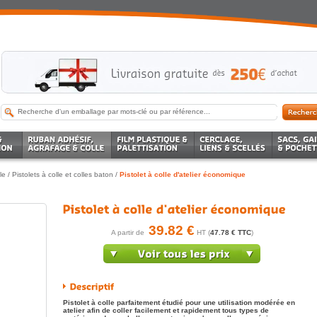
le
/
Pistolets à colle et colles baton
/
Pistolet à colle d'atelier économique
39.82 €
A partir de
HT (
47.78 € TTC
)
Pistolet à colle parfaitement étudié pour une utilisation modérée en
atelier afin de coller facilement et rapidement tous types de