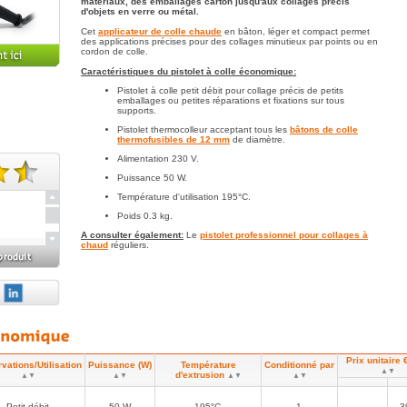
matériaux, des emballages carton jusqu'aux collages précis
d'objets en verre ou métal.
Cet
applicateur de colle chaude
en bâton, léger et compact permet
des applications précises pour des collages minutieux par points ou en
cordon de colle.
Caractéristiques du pistolet à colle économique:
Pistolet à colle petit débit pour collage précis de petits
emballages ou petites réparations et fixations sur tous
supports.
Pistolet thermocolleur acceptant tous les
bâtons de colle
thermofusibles de 12 mm
de diamètre.
Alimentation 230 V.
Puissance 50 W.
te(s).
Température d'utilisation 195°C.
Poids 0.3 kg.
A consulter également:
Le
pistolet professionnel pour collages à
chaud
réguliers.
sé
Prix unitaire 
vations/Utilisation
Puissance (W)
Température
Conditionné par
▲▼
d'extrusion
▲▼
▲▼
▲▼
▲▼
Petit débit
50 W
195°C
1
3