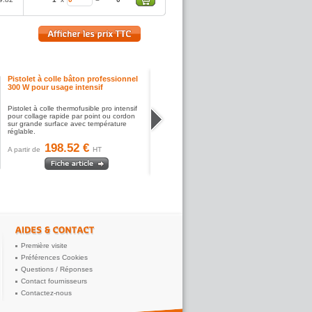
Pistolet à colle bâton professionnel
300 W pour usage intensif
Pistolet à colle thermofusible pro intensif
pour collage rapide par point ou cordon
sur grande surface avec température
réglable.
198.52 €
A partir de
HT
Première visite
Préférences Cookies
Questions / Réponses
Contact fournisseurs
Contactez-nous