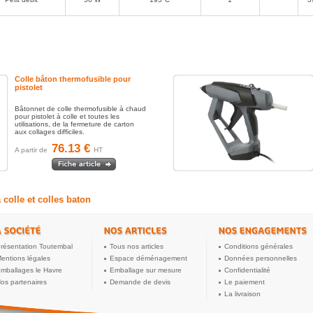
Colle bâton thermofusible pour
pistolet
Bâtonnet de colle thermofusible à chaud
pour pistolet à colle et toutes les
utilisations, de la fermeture de carton
aux collages difficiles.
76.13 €
A partir de
HT
 colle et colles baton
résentation Toutembal
Tous nos articles
Conditions générales
entions légales
Espace déménagement
Données personnelles
mballages le Havre
Emballage sur mesure
Confidentialité
os partenaires
Demande de devis
Le paiement
La livraison