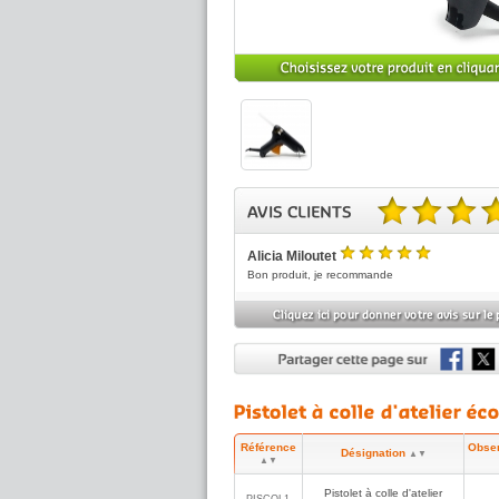
4.50 sur 5 basé sur 2 no
Alicia Miloutet
5
/5
Bon produit, je recommande
Patrick Z.
4
(réf:PISCOL1)
/5
Rien a signaler, bon pistolet léger et facile à utili
Référence
Obser
Désignation
▲▼
▲▼
Pistolet à colle d'atelier