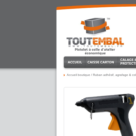
Accueil boutique
/
Ruban adhésif, agrafage & col