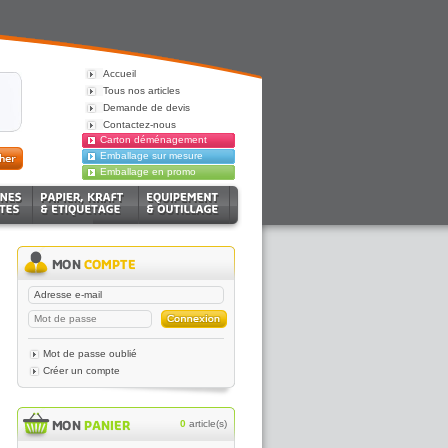
Accueil
Tous nos articles
Demande de devis
Contactez-nous
Carton déménagement
Emballage sur mesure
Emballage en promo
Mot de passe oublié
Créer un compte
0
article(s)