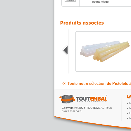
PISCOL1
économique
Pistolet à colle chaude
professionnel usage régulier
Pistolet à colle chaude professionnel
pour utilisation régulière, un collage
facile, précis et rapide sur tous supports.
138.50 €
A partir de
HT
<< Toute notre sélection de Pistolets à
P
Copyright © 2026 TOUTEMBAL Tous
M
droits réservés.
E
N