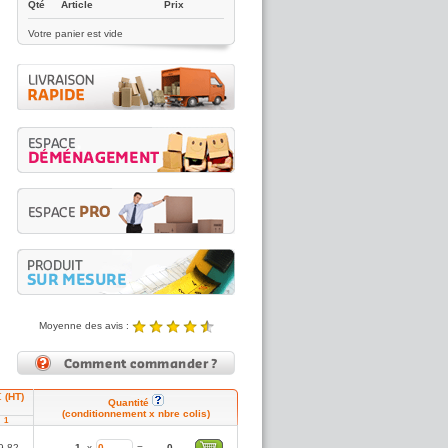
Qté
Article
Prix
Votre panier est vide
Moyenne des avis :
4.89 / 5
Noté
4.89
/5 |
8431
reviews
€ (HT)
Quantité
(conditionnement x nbre colis)
1
9.82
1
x
=
0