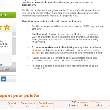
palettes et garantir le maintien des charges sans risque de
glissement.
Feuille de papier traité antiglisse sur les 2 faces afin de lui conférer un
très fort pouvoir de friction qui empêche la glisse des cartons et des
marchandises palettisés jusqu'à un angle de 45°.
Caractéristiques des feuilles de papier anti-glisse:
Feuille de papier antidérapante pour palette 100% recyclée en
110 g/m².
te(s).
Coefficient de friction très élevé
de 0.66 en dynamique et
0.84 en statique, pour le maintien des charges sur palettes
sans glissement jusqu'à 45° d'inclinaison selon norme NFQ
les
03.082/083.
sant par
t parfait
Excellente résistance à l'humidité
par la qualité déperlante
du papier antiglisse pour une utilisation en fond et en
coiffe
palette
qui préservera les marchandises des remontées d'eau.
Papier antiglisse de format adapté aux palettes standards
1200x800 mm ou 1200x1000 mm selon référence.
rs
Feuilles de papier à enduction anti-glissement vendues en
colis de 250.
ins bien
lidé
vec.
Prix unitaire € (HT)
▲▼
Qualité
Dimensions
Conditionné
▼
à
colis
à
à
1
2
3
9
10
19
2
par
▲▼
▲▼
▲▼