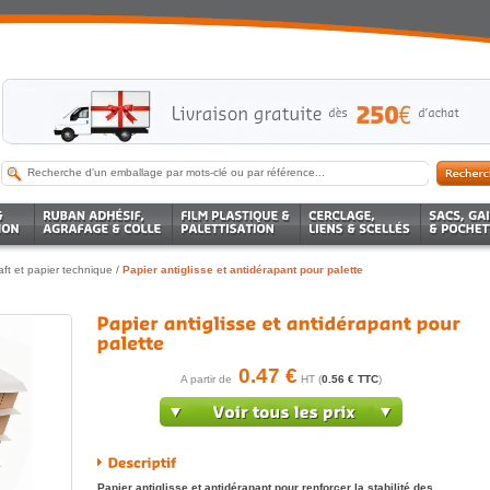
aft et papier technique
/
Papier antiglisse et antidérapant pour palette
0.47 €
A partir de
HT (
0.56 € TTC
)
Papier antiglisse et antidérapant pour renforcer la stabilité des