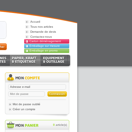
Accueil
Tous nos articles
Demande de devis
Contactez-nous
Carton déménagement
Emballage sur mesure
Emballage en promo
Mot de passe oublié
Créer un compte
0
article(s)