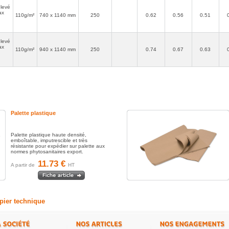
élevé
ax
110g/m²
740 x 1140 mm
250
0.62
0.56
0.51
élevé
ax
110g/m²
940 x 1140 mm
250
0.74
0.67
0.63
Palette plastique
Palette plastique haute densité,
emboîtable, imputrescible et très
résistante pour expédier sur palette aux
normes phytosanitaires export.
11.73 €
A partir de
HT
apier technique