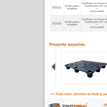
Coefficient de friction 
Feuille papier
Antidérapant 45° m
PAPGLA1
Antiglisse
+
Anti-humidité
Coefficient de friction 
Feuille papier
Antidérapant 45° m
PAPGLB2
Antiglisse
+
Anti-humidité
Palette moulée
Palette moulée en bois aggloméré,
légère, résistante et en copeaux de bois
moulés sous pression et chaleur (agréée
export).
5.69 €
A partir de
HT
<< Toute notre sélection de Kraft et p