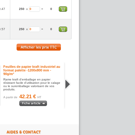
0.47
250
x
=
0
0.57
250
x
=
0
Feuilles de papier kraft industriel au
format palette -1200x800 mm -
90g/m²
Rame kraft d'emballage en papier
résistant facile d'utilisation pour le calage
ou le suremballage valorisant de vos
produits.
42.21 €
A partir de
HT