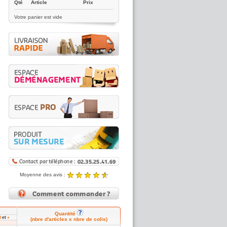
Qté
Article
Prix
Votre panier est vide
Moyenne des avis :
4.89 / 5
Noté
4.89
/5 |
8431
reviews
Quantité
et
0
+
(nbre d'articles x nbre de colis)