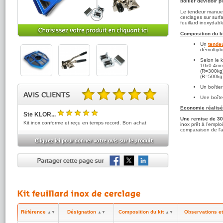
boitier dévidoir 
Le tendeur manuel 
cerclages sur surf
feuillard inoxydabl
Composition du ki
Un
tende
démultipli
Selon le k
10x0.4mm
(R=300kg
(R=500kg)
Un boîtier
Une boît
5.00 sur 5 basé sur 6 note(s).
Economie réalisée
Ste KLOR...
Une remise de 30
5
/5
Kit inox conforme et reçu en temps record. Bon achat
inox prêt à l'empl
comparaison de l'
Anonyme
5
(réf:KIT-INOX1)
/5
Parfait et reste à voir avec le temps si l'inox tient bien la
rouille...
Julien Lor..
5
(réf:KIT-INOX2)
/5
Un petit coup de main à prendre pour la fermeture du
cachet de sertissage mais vive Youtube et ses tutos.
Produits de qualité sinon!
Référence
Désignation
Composition du kit
Observations et 
▲▼
▲▼
▲▼
GUILLOUX