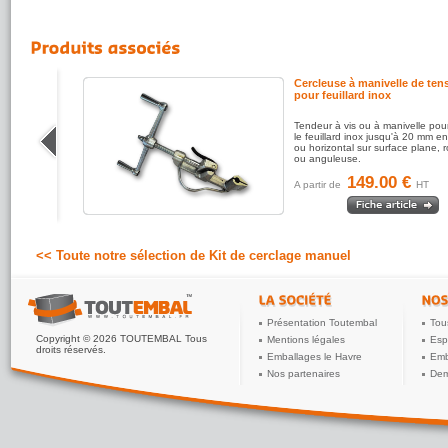
euillard
Cercleuse à manivelle de ten
pour feuillard inox
Tendeur à vis ou à manivelle pour
te tension
le feuillard inox jusqu'à 20 mm en 
m de large
ou horizontal sur surface plane, 
ou anguleuse.
149.00 €
A partir de
HT
<< Toute notre sélection de Kit de cerclage manuel
Présentation Toutembal
Tou
Copyright © 2026 TOUTEMBAL Tous
Mentions légales
Esp
droits réservés.
Emballages le Havre
Emb
Nos partenaires
Dem