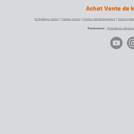
Emballage carton
|
Caisse carton
|
Carton déménagement
|
Sachet plas
Partenaires :
Emballage alimenta