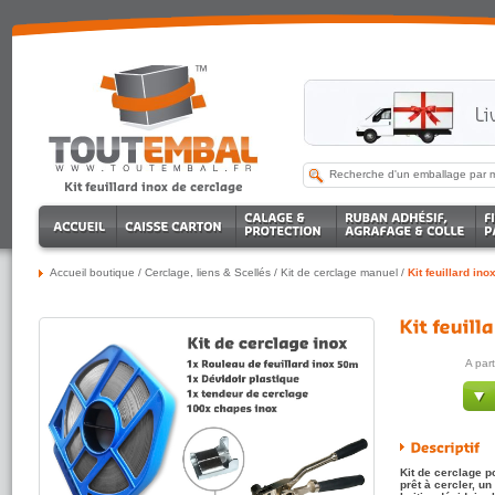
Accueil boutique
/
Cerclage, liens & Scellés
/
Kit de cerclage manuel
/
Kit feuillard in
A par
Kit de cerclage p
prêt à cercler, un