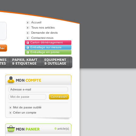
Accueil
Tous nos articles
Demande de devis
Contactez-nous
Carton déménagement
Emballage sur mesure
Emballage en promo
Mot de passe oublié
Créer un compte
0
article(s)