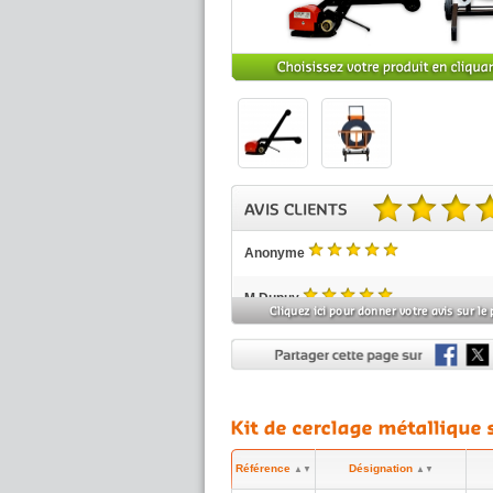
4.67 sur 5 basé sur 6 no
Anonyme
5
/5
M Dupuy
5
(réf:CERKITMETE1)
/5
Palette soigné. Prix corrects et livraison rapide. J
recommande
ETS VAUTIER
5
(réf:CERKITMETE2)
/5
Kit parfait pour notre utilisation et économique e
cela!
Bernard64
Référence
Désignation
▲▼
▲▼
3
(réf:CERKITMETE2)
/5
Livraison plus longue que d'habitude à cause d