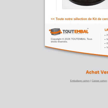
692.00 €
A partir de
HT
<< Toute notre sélection de Kit de ce
P
Copyright © 2026 TOUTEMBAL Tous
M
droits réservés.
E
N
Emballage carton
|
Caisse carton