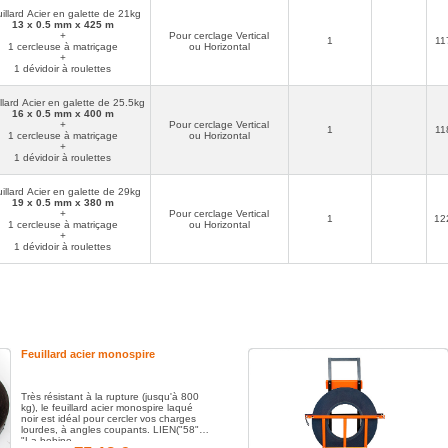
Un dévidoir roulant pour feuillard acier en galette
illard Acier en galette de 21kg
facilitant son dévidage et son déplacement.
13 x 0.5 mm x 425 m
+
Pour cerclage Vertical
1
11
A consulter également :
Le
kit professionnel de cerclage sans
1 cercleuse à matriçage
ou Horizontal
chape
pour feuillard acier en usage réguliers avec de fortes tension
+
rs de la
dépassant les 4000 Newton.
1 dévidoir à roulettes
llard Acier en galette de 25.5kg
16 x 0.5 mm x 400 m
+
Pour cerclage Vertical
1
11
 qualité
1 cercleuse à matriçage
ou Horizontal
+
1 dévidoir à roulettes
illard Acier en galette de 29kg
19 x 0.5 mm x 380 m
+
Pour cerclage Vertical
1
12
1 cercleuse à matriçage
ou Horizontal
+
1 dévidoir à roulettes
Feuillard acier monospire
Très résistant à la rupture (jusqu'à 800
kg), le feuillard acier monospire laqué
noir est idéal pour cercler vos charges
lourdes, à angles coupants. LIEN("58",
"La bobine...