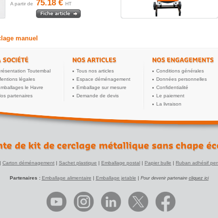
75.18 €
A partir de
HT
rclage manuel
résentation Toutembal
Tous nos articles
Conditions générales
entions légales
Espace déménagement
Données personnelles
mballages le Havre
Emballage sur mesure
Confidentialité
os partenaires
Demande de devis
Le paiement
La livraison
|
Carton déménagement
|
Sachet plastique
|
Emballage postal
|
Papier bulle
|
Ruban adhésif per
Partenaires :
Emballage alimentaire
|
Emballage jetable
|
Pour devenir partenaire
cliquez ici