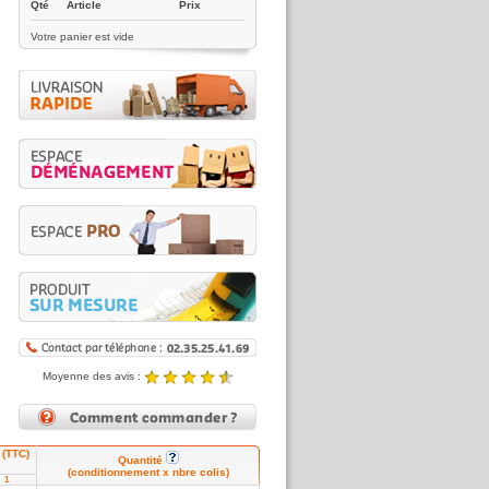
Qté
Article
Prix
Votre panier est vide
Moyenne des avis :
4.89 / 5
Noté
4.89
/5 |
8431
reviews
 (TTC)
Quantité
(conditionnement x nbre colis)
1