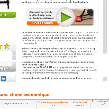
facilement des cerclages occasionnels du feuillard acier.
Le combiné tendeur-sertisseur sans chape
compris dans ce kit de
cerclage assure des cerclages horizontaux comme verticaux très
facilement. il tend, coupe et sertit le feuillard acier par matriçage et
ne nécessite donc pas de chape permettant ainsi l'économie de ce
consommable.
Réalisant des cerclages résistants et rapides
ce kit de cerclage
te(s).
acier comprend dans un même lot tout l'outillage nécessaire à
l'utilisation du feuillard acier pour cerclage des charges lourdes,
compactes, incompressibles ou à angles saillants.
Economie réalisée sur l'achat du kit économique sans chape
pour feuillard acier :
Une remise de 70.00 € HT
est appliquée sur cet ensemble de
cerclage métal prêt à l'emploi (comparaison faite sur l'achat en isolé
de chaque élément composant ce kit de cerclage).
e
Composition du pack de cerclage occasionnel sans chape :
Un tendeur-sertisseur économique sans chape
garanti
un an qui tend, pré-coupe et sertit le feuillard par matriçage
(poinçonnage).
Cette cercleuse est adaptée aux 3
n plus de
largeurs de feuillard acier 13, 16 et 19mm
.
Selon le kit choisi,
Un rouleau de feuillard acier
monospire
12.7x0.5mmx425 mètres (R=510kg - Poids
Prix unitaire €
25kg) ou de 16x0.5mmx400 mètres (R=650kg - Poids 25kg)
Observations et utilisation
Conditionné
Composition du kit
▲▼
ou encore de 19x0.5mmx350 mètres (R=780kg - Poids
▲▼
par
▲▼
▲▼
30kg).
es grèves