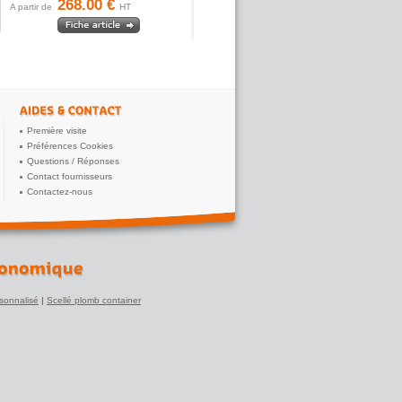
268.00 €
A partir de
HT
Première visite
Préférences Cookies
Questions / Réponses
Contact fournisseurs
Contactez-nous
sonnalisé
|
Scellé plomb container