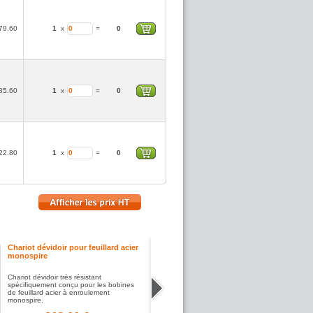
79.60
1
x
=
0
85.60
1
x
=
0
22.80
1
x
=
0
Chariot dévidoir pour feuillard acier
monospire
Chariot dévidoir très résistant
spécifiquement conçu pour les bobines
de feuillard acier à enroulement
monospire.