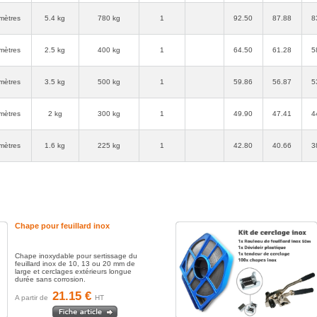
mètres
5.4 kg
780 kg
1
92.50
87.88
8
ison. Ok
mètres
2.5 kg
400 kg
1
64.50
61.28
5
mètres
3.5 kg
500 kg
1
59.86
56.87
5
mètres
2 kg
300 kg
1
49.90
47.41
4
mètres
1.6 kg
225 kg
1
42.80
40.66
3
tement à
 prendre
Chape pour feuillard inox
Chape inoxydable pour sertissage du
feuillard inox de 10, 13 ou 20 mm de
large et cerclages extérieurs longue
durée sans corrosion.
21.15 €
A partir de
HT