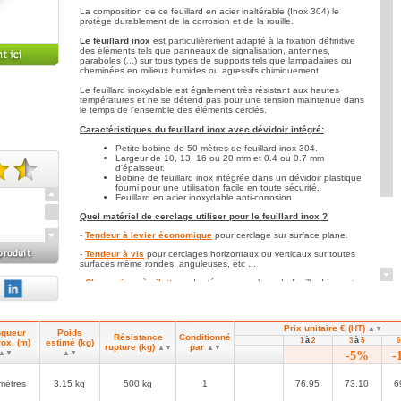
La composition de ce feuillard en acier inaltérable (Inox 304) le
protège durablement de la corrosion et de la rouille.
Le feuillard inox
est particulièrement adapté à la fixation définitive
des éléments tels que panneaux de signalisation, antennes,
paraboles (...) sur tous types de supports tels que lampadaires ou
cheminées en milieux humides ou agressifs chimiquement.
Le feuillard inoxydable est également très résistant aux hautes
températures et ne se détend pas pour une tension maintenue dans
le temps de l'ensemble des éléments cerclés.
Caractéristiques du feuillard inox avec dévidoir intégré:
Petite bobine de 50 mètres de feuillard inox 304.
Largeur de 10, 13, 16 ou 20 mm et 0.4 ou 0.7 mm
d'épaisseur.
Bobine de feuillard inox intégrée dans un dévidoir plastique
note(s).
fourni pour une utilisation facile en toute sécurité.
Feuillard en acier inoxydable anti-corrosion.
Quel matériel de cerclage utiliser pour le feuillard inox ?
-
Tendeur à levier économique
pour cerclage sur surface plane.
-
Tendeur à vis
pour cerclages horizontaux ou verticaux sur toutes
surfaces même rondes, anguleuses, etc ...
-
Chapes inox à ailettes
adaptées au cerclage du feuillard inox et
aux 2 tendeurs ci-dessus.
A consulter également:
Nos
"kits feuillard inox"
comprenant
l'ensemble de cerclage (tendeur+chapes+feuillard) prêt à l'emploi et
Prix unitaire € (HT)
▲▼
à prix remisé.
ngueur
Poids
Résistance
Conditionné
à
à
1
2
3
5
ox. (m)
estimé (kg)
rupture (kg)
par
▲▼
▲▼
▲▼
▲▼
-5%
-
mètres
3.15 kg
500 kg
1
76.95
73.10
6