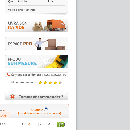
Qté
Article
Prix
Votre panier est vide
Moyenne des avis :
4.89 / 5
Noté
4.89
/5 |
8431
reviews
Quantité
et
6
+
(conditionnement x nbre colis)
10%
9.26
1
x
=
0