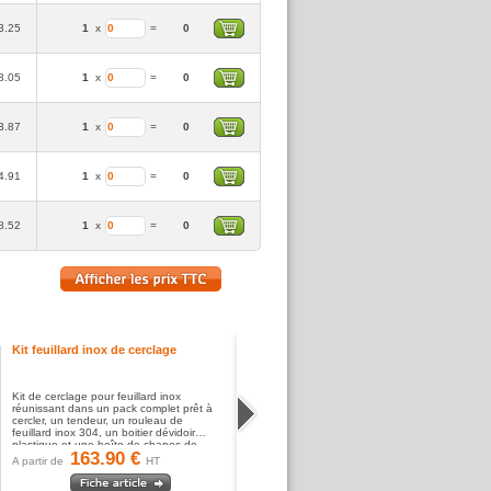
3.25
1
x
=
0
8.05
1
x
=
0
3.87
1
x
=
0
4.91
1
x
=
0
8.52
1
x
=
0
Kit feuillard inox de cerclage
Kit de cerclage pour feuillard inox
réunissant dans un pack complet prêt à
cercler, un tendeur, un rouleau de
feuillard inox 304, un boitier dévidoir
plastique et une boîte de chapes de...
163.90 €
A partir de
HT