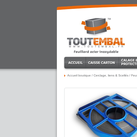
Accueil boutique
/
Cerclage, liens & Scellés
/
Feui