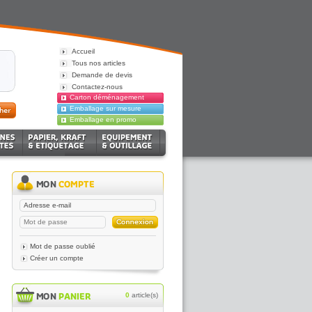
Accueil
Tous nos articles
Demande de devis
Contactez-nous
Carton déménagement
Emballage sur mesure
Emballage en promo
Mot de passe oublié
Créer un compte
0
article(s)