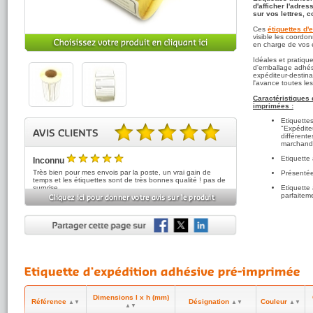
d'afficher l'adres
sur vos lettres, c
Ces
étiquettes d'
visible les coordo
en charge de vos 
Idéales et pratiqu
d'emballage adhésiv
expéditeur-destina
l'avance toutes les
Caractéristiques 
imprimées :
Etiquette
"Expéditeu
différent
marchand
5.00 sur 5 basé sur 3 note(s).
Etiquette 
Inconnu
5
/5
Très bien pour mes envois par la poste, un vrai gain de
Présentée
temps et les étiquettes sont de très bonnes qualité ! pas de
surprise
Etiquette
parfaitem
Anonyme
5
(réf:PAPETIQEXPE128)
/5
Tres bien
Vianey
5
(réf:PAPETIQEXPE128)
/5
Pratique lorsque tout l'informatique plante d'avoir de quoi
pouvoir écrire ces étiquettes de transport manuellement !
Dimensions l x h (mm)
Référence
Désignation
Couleur
▲▼
▲▼
▲▼
▲▼