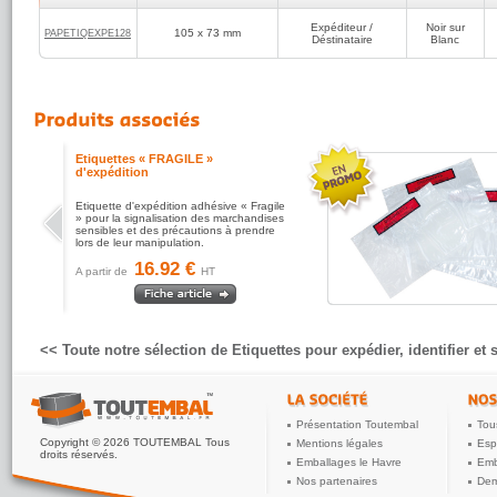
Expéditeur /
Noir sur
105 x 73 mm
PAPETIQEXPE128
Déstinataire
Blanc
Pochette porte-document adhésive
standard
Pochette documents inclus adhésive, la
pochette porte-document incontournable
pour l'expédition de marchandise.
30.95 €
A partir de
HT
<< Toute notre sélection de Etiquettes pour expédier, identifier et 
Présentation Toutembal
Tou
Copyright © 2026 TOUTEMBAL Tous
Mentions légales
Esp
droits réservés.
Emballages le Havre
Emb
Nos partenaires
Dem