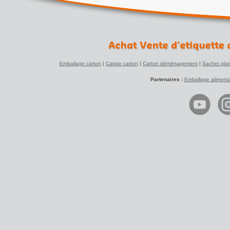
Emballage carton
|
Caisse carton
|
Carton déménagement
|
Sachet plas
Partenaires :
Emballage alimenta