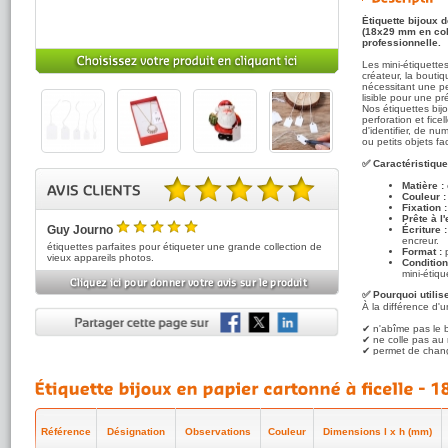
Étiquette bijoux 
(18x29 mm en coli
professionnelle.
Les mini-étiquettes
créateur, la bouti
nécessitant une pe
lisible pour une pr
Nos étiquettes bij
perforation et fice
d'identifier, de nu
ou petits objets fa
✅ Caractéristique
Matière :
Couleur :
Fixation :
5.00 sur 5 basé sur 1 note(s).
Prête à l'
Guy Journo
Écriture :
5
encreur.
/5
étiquettes parfaites pour étiqueter une grande collection de
Format :
p
vieux appareils photos.
Conditio
mini-étiqu
✅ Pourquoi utilise
À la différence d'u
✔ n'abîme pas le b
✔ ne colle pas au m
✔ permet de change
✔ peut être retiré
Elle offre un rend
dans le prêt-à-port
fait-main.
✅ Utilisations pos
Référence
Désignation
Observations
Couleur
Dimensions l x h (mm)
Ces petites étique