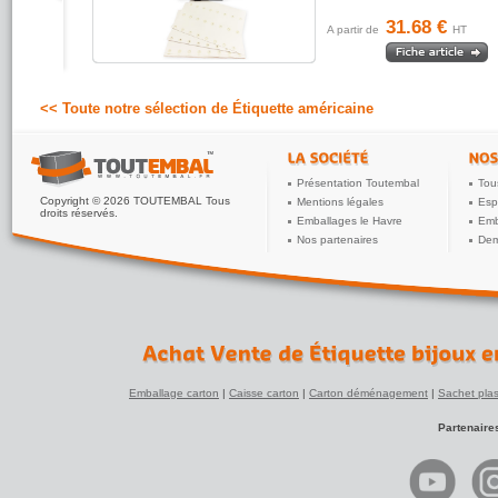
31.68 €
A partir de
HT
<< Toute notre sélection de Étiquette américaine
Présentation Toutembal
Tou
Copyright © 2026 TOUTEMBAL Tous
Mentions légales
Esp
droits réservés.
Emballages le Havre
Emb
Nos partenaires
Dem
Emballage carton
|
Caisse carton
|
Carton déménagement
|
Sachet plas
Partenaire