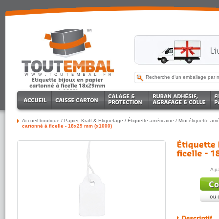
Accueil boutique
/
Papier, Kraft & Etiquetage
/
Étiquette américaine
/
Mini-étiquette amé
cartonné à ficelle - 18x29 mm (x1000)
A p