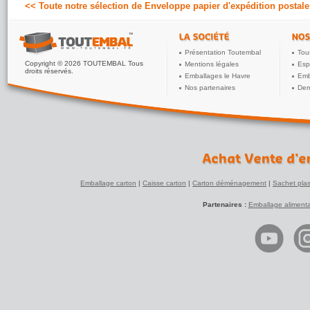
<< Toute notre sélection de Enveloppe papier d'expédition postale
Présentation Toutembal
Tou
Copyright © 2026 TOUTEMBAL Tous
Mentions légales
Esp
droits réservés.
Emballages le Havre
Emb
Nos partenaires
Dem
Emballage carton
|
Caisse carton
|
Carton déménagement
|
Sachet plas
Partenaires :
Emballage alimenta