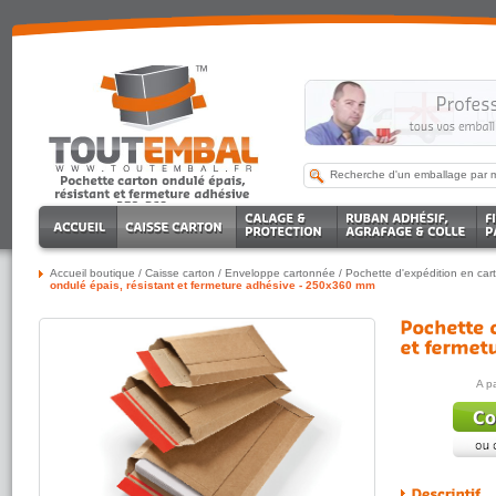
Accueil boutique
/
Caisse carton
/
Enveloppe cartonnée
/
Pochette d'expédition en car
ondulé épais, résistant et fermeture adhésive - 250x360 mm
A p