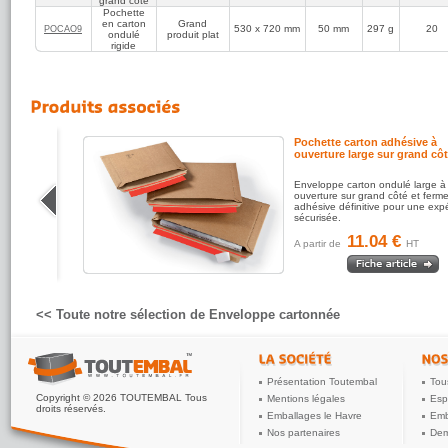
grand côté
Pochette
en carton
Grand
530 x 720 mm
50 mm
297 g
20
POCAO9
ondulé
produit plat
rigide
mpact et
Pochette carton adhésive à
ouverture large sur grand cô
de pour
Enveloppe carton ondulé large à
Poste de
ouverture sur grand côté et ferm
 une
adhésive définitive pour une expé
sécurisée.
11.04 €
A partir de
HT
<< Toute notre sélection de Enveloppe cartonnée
Présentation Toutembal
Tou
Copyright © 2026 TOUTEMBAL Tous
Mentions légales
Esp
droits réservés.
Emballages le Havre
Emb
Nos partenaires
Dem