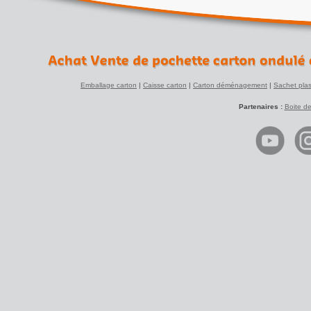
Emballage carton
|
Caisse carton
|
Carton déménagement
|
Sachet plas
Partenaires :
Boite d