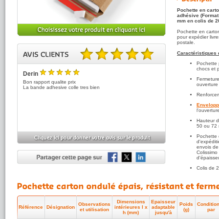
Pochette en carto
adhésive (Format
mm en colis de 2
Pochette en carton
pour expédier livre
postale.
Caractéristiques
Pochette 
5.00 sur 5 basé sur 1 note(s).
chocs et p
Derin
5
Fermetur
/5
Bon rapport qualite prix
ouverture
La bande adhesive colle tres bien
Renforcem
Envelopp
l'ouvertur
Hauteur d
50 ou 72 
Pochette 
d'expédit
envois de 
Colissimo
d'épaisseu
Colis de 
A consulter égal
économique
ou 
Dimensions
Epaisseur
Observations
Poids
Conditio
Référence
Désignation
intérieures l x
adaptable
et utilisation
(g)
par
h (mm)
jusqu'à