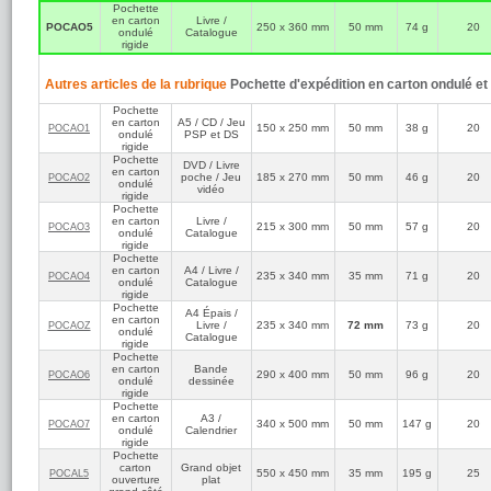
Pochette
en carton
Livre /
POCAO5
250 x 360 mm
50 mm
74 g
20
ondulé
Catalogue
rigide
Autres articles de la rubrique
Pochette d'expédition en carton ondulé e
Pochette
en carton
A5 / CD / Jeu
150 x 250 mm
50 mm
38 g
20
POCAO1
ondulé
PSP et DS
rigide
Pochette
DVD / Livre
en carton
poche / Jeu
185 x 270 mm
50 mm
46 g
20
POCAO2
ondulé
vidéo
rigide
Pochette
en carton
Livre /
215 x 300 mm
50 mm
57 g
20
POCAO3
ondulé
Catalogue
rigide
Pochette
en carton
A4 / Livre /
235 x 340 mm
35 mm
71 g
20
POCAO4
ondulé
Catalogue
rigide
Pochette
A4 Épais /
en carton
Livre /
235 x 340 mm
72 mm
73 g
20
POCAOZ
ondulé
Catalogue
rigide
Pochette
en carton
Bande
290 x 400 mm
50 mm
96 g
20
POCAO6
ondulé
dessinée
rigide
Pochette
en carton
A3 /
340 x 500 mm
50 mm
147 g
20
POCAO7
ondulé
Calendrier
rigide
Pochette
carton
Grand objet
550 x 450 mm
35 mm
195 g
25
POCAL5
ouverture
plat