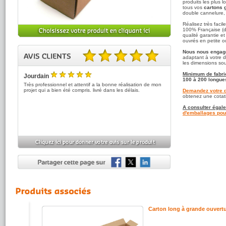
produits les plus 
tous vos
cartons 
double cannelure, 
Réalisez très faci
100% Française (d
qualité garantie et
ouvrés en petite o
Nous nous engage
adaptant à votre d
les dimensions so
5.00 sur 5 basé sur 1 note(s).
Minimum de fabri
Jourdain
100 à 200 longue
5
/5
Très professionnel et attentif a la bonne réalisation de mon
projet qui a bien été compris. livré dans les délais.
Demandez votre d
obtenez une cotati
A consulter égale
d'emballages pou
 spécial
Carton long à grande ouvert