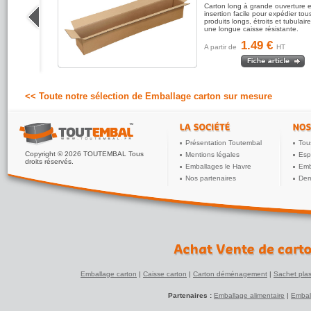
nforcé
Carton long à grande ouverture e
 longueur
insertion facile pour expédier tou
produits
produits longs, étroits et tubulai
une longue caisse résistante.
1.49 €
A partir de
HT
<< Toute notre sélection de Emballage carton sur mesure
Présentation Toutembal
Tou
Copyright © 2026 TOUTEMBAL Tous
Mentions légales
Esp
droits réservés.
Emballages le Havre
Emb
Nos partenaires
Dem
Emballage carton
|
Caisse carton
|
Carton déménagement
|
Sachet plas
Partenaires :
Emballage alimentaire
|
Embal