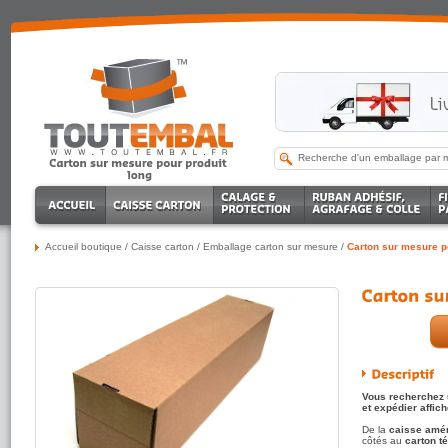
Accueil boutique
/
Caisse carton
/
Emballage carton sur mesure
/
Carton sur mesure p
Vous recherchez u
et expédier affich
De la
caisse amér
côtés au
carton t