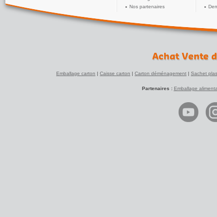
Nos partenaires
Dem
Emballage carton
|
Caisse carton
|
Carton déménagement
|
Sachet plas
Partenaires :
Emballage alimenta