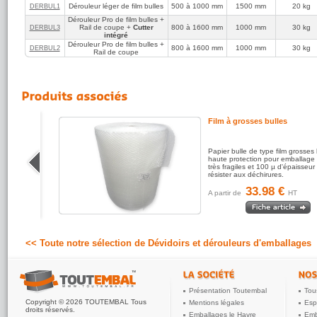
Dérouleur léger de film bulles
500 à 1000 mm
1500 mm
20 kg
DERBUL1
AVISSE
Dérouleur Pro de film bulles +
Rail de coupe +
Cutter
800 à 1600 mm
1000 mm
30 kg
DERBUL3
5
(réf:DERBUL2)
/5
intégré
Dérouleur de papier bulle très costaud et surtout très bien
Dérouleur Pro de film bulles +
pensé puisque la largeur peut s'adapter
800 à 1600 mm
1000 mm
30 kg
DERBUL2
Rail de coupe
Film à grosses bulles
le de
Papier bulle de type film grosses 
ournable
haute protection pour emballage 
 sur
très fragiles et 100 µ d'épaisseur
résister aux déchirures.
33.98 €
A partir de
HT
<< Toute notre sélection de Dévidoirs et dérouleurs d'emballages
Présentation Toutembal
Tou
Copyright © 2026 TOUTEMBAL Tous
Mentions légales
Esp
droits réservés.
Emballages le Havre
Emb