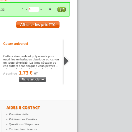
1
x
=
0
9.33
Cutter universel
Cutters standards et polyvalents pour
ouvrir les emballages plastique ou carton
en toute simplicité. La lame sécable de
ces cutters économiques vous permet de
retrouver facilement un tranchant et...
1.73 €
A partir de
HT
Première visite
Préférences Cookies
Questions / Réponses
Contact fournisseurs