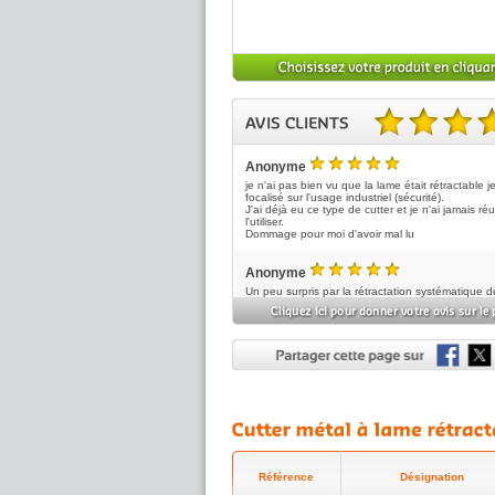
5.00 sur 5 basé sur 3 no
Anonyme
5
/5
je n'ai pas bien vu que la lame était rétractable j
focalisé sur l'usage industriel (sécurité).
J'ai déjà eu ce type de cutter et je n'ai jamais réu
l'utiliser.
Dommage pour moi d'avoir mal lu
Anonyme
5
/5
Un peu surpris par la rétractation systématique d
lame mais très sécurisant notamment lorsque le c
tombe des mains .
Escap G...
5
/5
Bon rapport qualite prix. Recu super vite. Colis b
emballé
Référence
Désignation