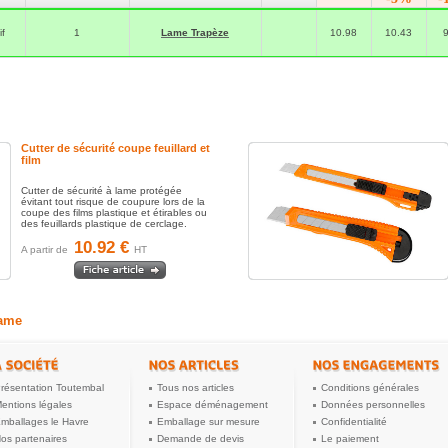
f
1
Lame Trapèze
10.98
10.43
Cutter de sécurité coupe feuillard et
film
Cutter de sécurité à lame protégée
évitant tout risque de coupure lors de la
coupe des films plastique et étirables ou
des feuillards plastique de cerclage.
10.92 €
A partir de
HT
lame
résentation Toutembal
Tous nos articles
Conditions générales
entions légales
Espace déménagement
Données personnelles
mballages le Havre
Emballage sur mesure
Confidentialité
os partenaires
Demande de devis
Le paiement