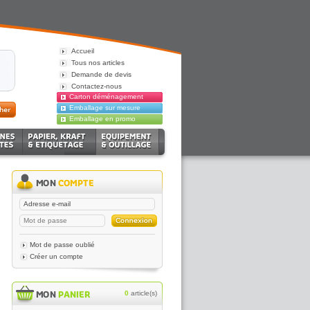
Accueil
Tous nos articles
Demande de devis
Contactez-nous
Carton déménagement
Emballage sur mesure
Emballage en promo
Mot de passe oublié
Créer un compte
0
article(s)