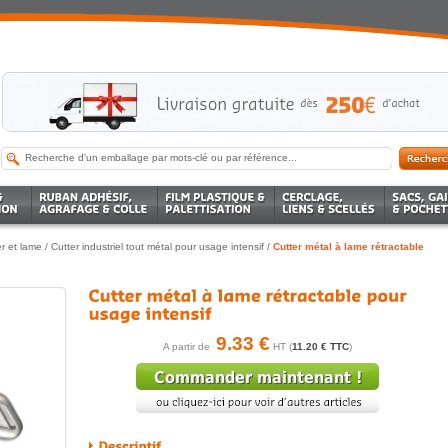
er et lame
/
Cutter industriel tout métal pour usage intensif
/
Cutter métal à lame rétractable
9.33 €
A partir de
HT (
11.20 € TTC
)