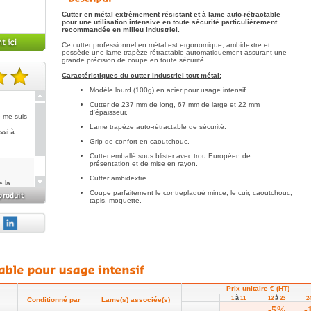
Cutter en métal extrêmement résistant et à lame auto-rétractable
pour une utilisation intensive en toute sécurité particulièrement
recommandée en milieu industriel.
Ce cutter professionnel en métal est ergonomique, ambidextre et
possède une lame trapèze rétractable automatiquement assurant une
grande précision de coupe en toute sécurité.
Caractéristiques du cutter industriel tout métal:
Modèle lourd (100g) en acier pour usage intensif.
te(s).
Cutter de 237 mm de long, 67 mm de large et 22 mm
d'épaisseur.
e me suis
Lame trapèze auto-rétractable de sécurité.
ssi à
Grip de confort en caoutchouc.
Cutter emballé sous blister avec trou Européen de
présentation et de mise en rayon.
Cutter ambidextre.
e la
utter
Coupe parfaitement le contreplaqué mince, le cuir, caoutchouc,
tapis, moquette.
ien
Prix unitaire € (HT)
à
à
1
11
12
23
2
Conditionné par
Lame(s) associée(s)
-5%
-