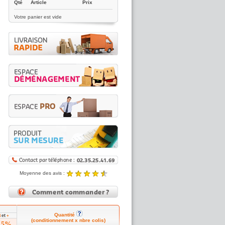
Qté
Article
Prix
Votre panier est vide
Moyenne des avis :
4.89 / 5
Noté
4.89
/5 |
8431
reviews
Quantité
et
4
+
(conditionnement x nbre colis)
15%