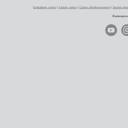
Emballage carton
|
Caisse carton
|
Carton déménagement
|
Sachet plas
Partenaire