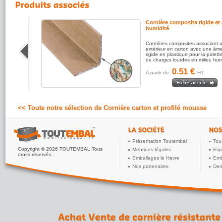
Cornière composite rigide et 
humidité
ur une
Cornières composites associant 
très facile
extérieur en carton avec une âme
rigide en plastique pour la paletti
de charges lourdes en milieu hu
0.51 €
A partir de
HT
<< Toute notre sélection de Cornière carton et profilé mousse
Présentation Toutembal
Tou
Copyright © 2026 TOUTEMBAL Tous
Mentions légales
Esp
droits réservés.
Emballages le Havre
Emb
Nos partenaires
Dem