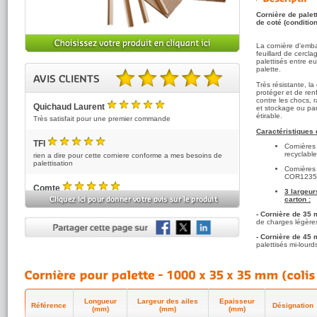
Cornière de palet
de coté (conditio
La cornière d'emba
feuillard de cercl
palettisés entre eu
palette.
Très résistante, la
5.00 sur 5 basé sur 3 note(s).
protéger et de ren
contre les chocs, 
Quichaud Laurent
et stockage ou par 
5
/5
étirable.
Très satisfait pour une premier commande
Caractéristiques d
TFI
Cornières
5
/5
recyclable
rien a dire pour cette corniere conforme a mes besoins de
palettisation
Cornières
COR12353
Comte
3 largeur
5
/5
carton :
tout est parfait,la qualité, le service, la rapidité de l’envoi.
- Cornière de 35
de charges légère
- Cornière de 45
palettisés mi-lourd
-
Cornière de 60 
palette très lourde
Cornière 
les angle
Longueur
Largeur des ailes
Epaisseur
Cornière 
Référence
Désignation
(mm)
(mm)
(mm)
meilleure r