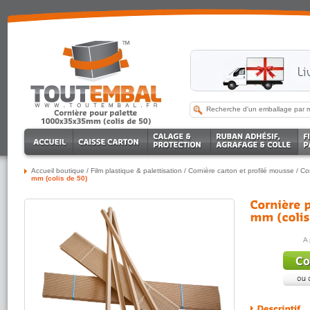
Accueil boutique
/
Film plastique & palettisation
/
Cornière carton et profilé mousse
/
Co
mm (colis de 50)
A 