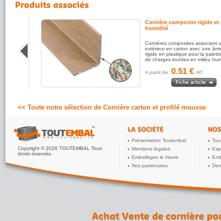
Cornière composite rigide et 
humidité
ur une
Cornières composites associant 
très facile
extérieur en carton avec une âme
rigide en plastique pour la paletti
de charges lourdes en milieu hu
0.51 €
A partir de
HT
<< Toute notre sélection de Cornière carton et profilé mousse
Présentation Toutembal
Tou
Copyright © 2026 TOUTEMBAL Tous
Mentions légales
Esp
droits réservés.
Emballages le Havre
Emb
Nos partenaires
Dem