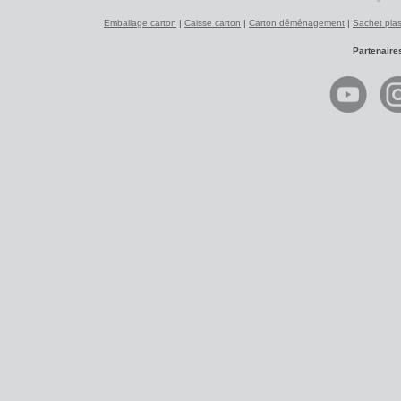
Emballage carton
|
Caisse carton
|
Carton déménagement
|
Sachet plas
Partenaire