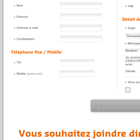
Nom
Ville
Prénom
Adresse e-mail
Sujet
Confirmation
Messag
Tél
Mobile
(optionnel)
Vous pou
Envoyer le message