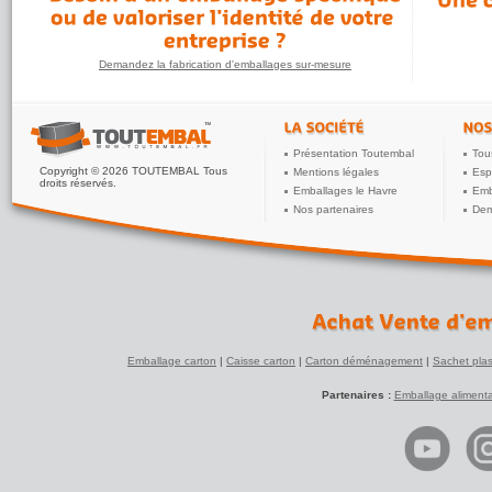
Demandez la fabrication d'emballages sur-mesure
Présentation Toutembal
Tou
Copyright © 2026 TOUTEMBAL Tous
Mentions légales
Esp
droits réservés.
Emballages le Havre
Emb
Nos partenaires
Dem
Emballage carton
|
Caisse carton
|
Carton déménagement
|
Sachet plas
Partenaires :
Emballage alimenta