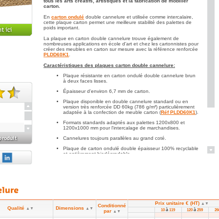
tous les arts créatifs, artistiques et la fabrication de mobilier
carton.
En
carton ondulé
double cannelure et utilisée comme intercalaire,
cette plaque carton permet une meilleure stabilité des palettes de
poids important.
La plaque en carton double cannelure trouve également de
nombreuses applications en école d'art et chez les cartonnistes pour
créer des meubles en carton sur mesure avec la référence renforcée
PLDD60K1
.
Caractéristiques des plaques carton double cannelure:
Plaque résistante en carton ondulé double cannelure brun
à deux faces lisses.
Épaisseur d'environ 6,7 mm de carton.
Plaque disponible en double cannelure standard ou en
 note(s).
version très renforcée DD 60kg (786 g/m²) particulièrement
adaptée à la confection de meuble carton (
Réf PLDD60K1
).
Formats standards adaptés aux palettes 1200x800 et
1200x1000 mm pour l'intercalage de marchandises.
Cannelures toujours parallèles au grand coté.
Plaque de carton ondulé double épaisseur 100% recyclable
et entièrement biodégradable.
A consulter également:
La
plaque en carton compact
dense et
pleine ou la
plaque en carton alvéolaire nid d'abeille
extrêmement
rigide et légère.
Prix unitaire € (HT)
▲▼
Conditionné
Qualité
Dimensions
▲▼
▲▼
à
à
10
119
120
259
2
par
▲▼