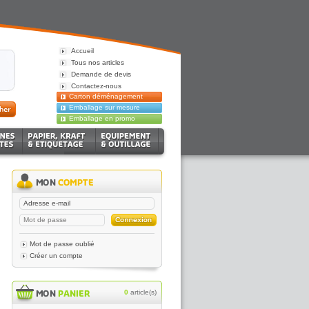
Accueil
Tous nos articles
Demande de devis
Contactez-nous
Carton déménagement
Emballage sur mesure
Emballage en promo
Mot de passe oublié
Créer un compte
0
article(s)