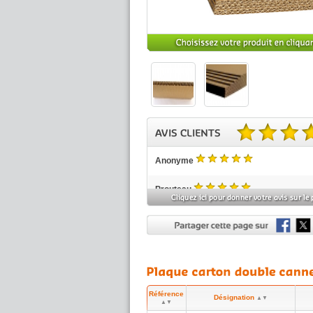
4.78 sur 5 basé sur 111
Anonyme
5
/5
Prouteau
5
(réf:PLDD177)
/5
Très bien
Donnezan
5
(réf:PLDD177)
/5
5/5
Saïd
5
(réf:PLDD177)
/5
Référence
Parfait, pratique et plaques de qualité
Désignation
▲▼
▲▼