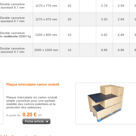
Double cannelure
1170 x 770 mm
20
2.79
2.59
standard 6.7 mm
he,
peu pliés
Double cannelure
1170 x 970 mm
20
3.20
2.69
standard 6.7 mm
Double cannelure
1200 x 800 mm
10
4.92
4.48
rde
renforcée
DD60 kg
on rapide
Double cannelure
2000 x 1000 mm
10
9.96
8.96
standard 6.7 mm
Plaque intercalaire carton ondulé
Plaque intercalaire en carton ondulé
at et
simple cannelure pour une parfaite
stabilité des cartons palettisés et la
protection des salissures.
0.20 €
A partir de
HT
 prix