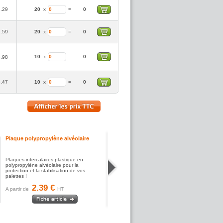
2.29
20
x
=
0
2.59
20
x
=
0
10
x
=
0
3.98
8.47
10
x
=
0
Plaque polypropylène alvéolaire
Plaques intercalaires plastique en
polypropylène alvéolaire pour la
protection et la stabilisation de vos
palettes !
2.39 €
A partir de
HT