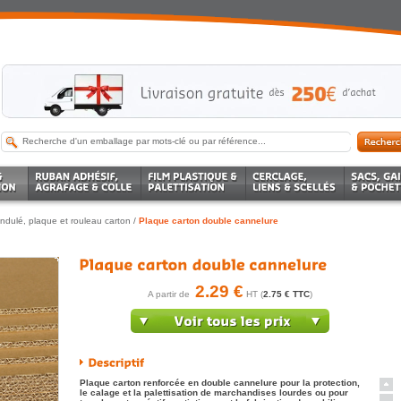
ndulé, plaque et rouleau carton
/
Plaque carton double cannelure
2.29 €
A partir de
HT (
2.75 € TTC
)
Plaque carton renforcée en double cannelure pour la protection,
le calage et la palettisation de marchandises lourdes ou pour