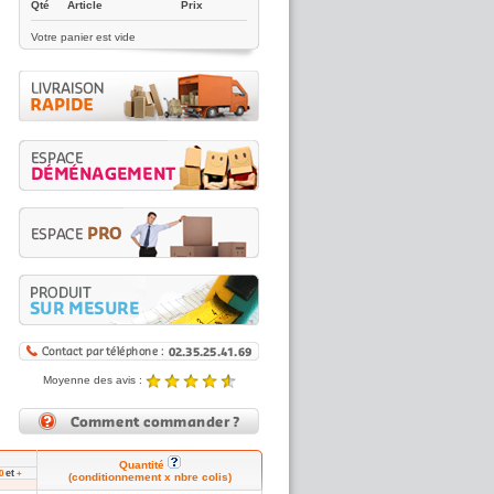
Qté
Article
Prix
Votre panier est vide
Moyenne des avis :
4.89 / 5
Noté
4.89
/5 |
8431
reviews
Quantité
et
60
+
(conditionnement x nbre colis)