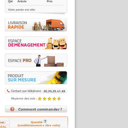
Qté
Article
Prix
Votre panier est vide
Moyenne des avis :
4.89 / 5
Noté
4.89
/5 |
8431
reviews
Quantité
et
00
+
(conditionnement x nbre colis)
35%