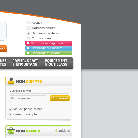
Accueil
Tous nos articles
Demande de devis
Contactez-nous
Carton déménagement
Emballage sur mesure
Emballage en promo
Mot de passe oublié
Créer un compte
0
article(s)