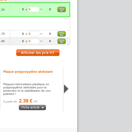
5
x
=
0
8.34
7.79
5
x
=
0
9.98
5
x
=
0
Plaque polypropylène alvéolaire
Plaques intercalaires plastique en
polypropylène alvéolaire pour la
protection et la stabilisation de vos
palettes !
2.39 €
A partir de
HT