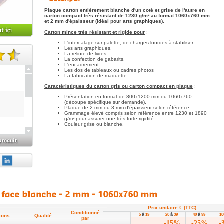
Plaque carton entièrement blanche d'un coté et grise de l'autre en
carton compact très résistant de 1230 g/m² au format 1060x760 mm
et 2 mm d'épaisseur (idéal pour arts graphiques).
Carton mince très résistant et rigide pour
:
L'intercalage sur palette, de charges lourdes à stabiliser.
Les arts graphiques.
La reliure de livres.
La confection de gabarits.
L'encadrement.
te(s).
Les dos de tableaux ou cadres photos
La fabrication de maquette ...
Caractéristiques du carton gris ou carton compact
en plaque
:
Présentation en format de 800x1200 mm ou 1060x760
(découpe spécifique sur demande).
Plaque de 2 mm ou 3 mm d'épaisseur selon référence.
Grammage élevé compris selon référence entre 1230 et 1890
g/m² pour assurer une très forte rigidité.
Couleur grise ou blanche.
me.
Prix unitaire € (TTC)
Conditionné
à
à
à
5
19
20
39
40
99
1
ions
Qualité
par
-15%
-25%
-