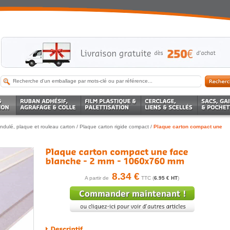
ndulé, plaque et rouleau carton
/
Plaque carton rigide compact
/
Plaque carton compact une
8.34 €
A partir de
TTC (
6.95 € HT
)