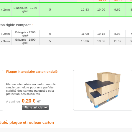
Blanc/Gris - 1230
0 x 2mm
5
12.83
10.90
9.62
g/m²
n très
ton rigide compact
:
Gris/gris - 1260
0 x 2mm
5
11.98
10.18
8.98
g/m²
Gris/gris - 1890
0 x 3mm
5
15.36
13.06
11.52
g/m²
Plaque intercalaire carton ondulé
Plaque intercalaire en carton ondulé
simple cannelure pour une parfaite
stabilité des cartons palettisés et la
protection des salissures.
0.20 €
A partir de
HT
dulé, plaque et rouleau carton