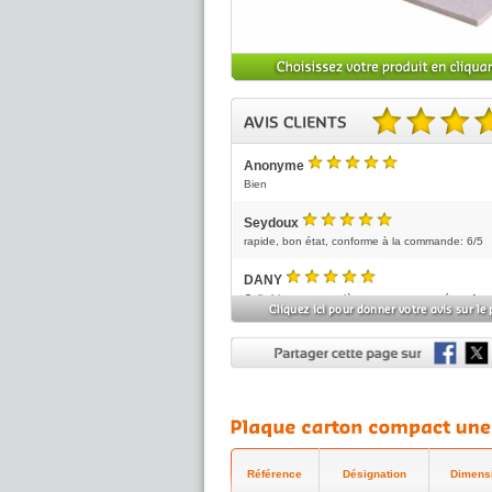
4.86 sur 5 basé sur 7 no
Anonyme
5
/5
Bien
Seydoux
5
/5
rapide, bon état, conforme à la commande: 6/5
DANY
5
/5
Colis bien reçu, matière carton compacté confor
Satisfait.
Anonyme
5
/5
tout va bien
Anonyme
5
/5
Bien
Anonyme
Référence
Désignation
Dimens
5
/5
Délai court.