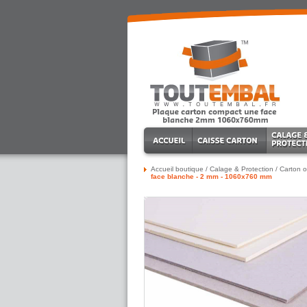
Accueil boutique
/
Calage & Protection
/
Carton o
face blanche - 2 mm - 1060x760 mm