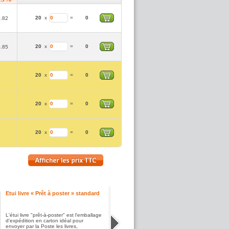
20
x
=
0
0.82
20
x
=
0
0.85
20
x
=
0
20
x
=
0
20
x
=
0
Etui livre « Prêt à poster » standard
L'étui livre "prêt-à-poster" est l'emballage
d'expédition en carton idéal pour
envoyer par la Poste les livres,