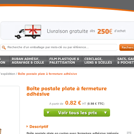
'expédition
/
Boîte postale plate à fermeture adhésive
0.82 €
A partir de
HT (
0.98 € TTC
)
Boîte postale plate en carton avec fermeture adhésive intégrée