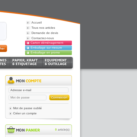
Accueil
Tous nos articles
Demande de devis
Contactez-nous
Carton déménagement
Emballage sur mesure
Emballage en promo
Mot de passe oublié
Créer un compte
0
article(s)