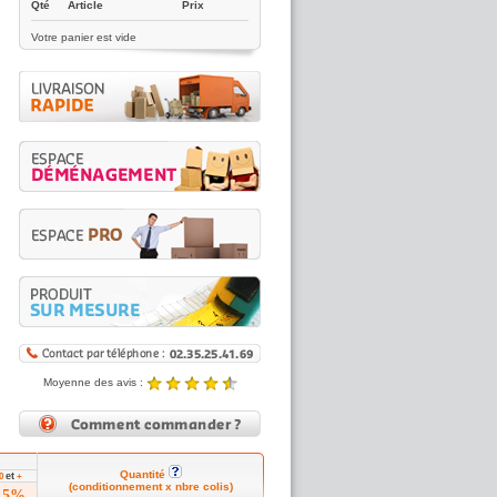
Qté
Article
Prix
Votre panier est vide
Moyenne des avis :
4.89 / 5
Noté
4.89
/5 |
8431
reviews
Quantité
et
00
+
(conditionnement x nbre colis)
15%