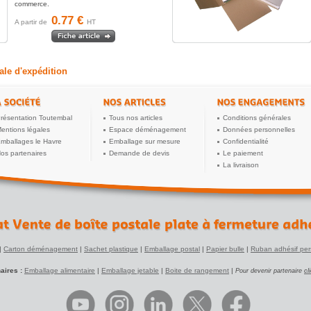
commerce.
0.77 €
A partir de
HT
ale d'expédition
résentation Toutembal
Tous nos articles
Conditions générales
entions légales
Espace déménagement
Données personnelles
mballages le Havre
Emballage sur mesure
Confidentialité
os partenaires
Demande de devis
Le paiement
La livraison
|
Carton déménagement
|
Sachet plastique
|
Emballage postal
|
Papier bulle
|
Ruban adhésif per
aires :
Emballage alimentaire
|
Emballage jetable
|
Boite de rangement
|
Pour devenir partenaire
cl