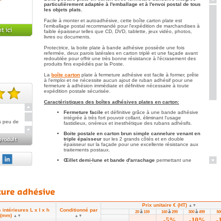
particulièrement adaptée à l'emballage et à l'envoi postal de tous
les objets plats.
Facile à monter et autoadhésive, cette boîte carton plate est
l'emballage postal recommandé pour l'expédition de marchandises à
faible épaisseur telles que CD, DVD, tablette, jeux vidéo, photos,
livres ou documents.
Protectrice, la boite plate à bande adhésive possède une fois
refermée, deux parois latérales en carton triplé et une façade avant
redoublée pour offrir une très bonne résistance à l'écrasement des
produits fins expédiés par la Poste.
La
boîte carton
plate à fermeture adhésive est facile à former, prête
à l'emploi et ne nécessite aucun ajout de ruban adhésif pour une
fermeture à adhésion immédiate et définitive nécessaire à toute
expédition postale sécurisée.
Caractéristiques des boîtes adhésives plates en carton:
te(s).
Fermeture facile
et définitive grâce à une bande adhésive
intégrée à très fort pouvoir collant, éliminant l'usage
ès peu de
fastidieux, onéreux et inesthétique des rubans adhésifs.
Boite postale en carton brun simple cannelure venant en
triple épaisseur
sur les 2 grands côtés et en double
épaisseur sur la façade pour une excellente résistance aux
traitements postaux.
Œillet demi-lune et bande d'arrachage
permettant une
ouverture très facile par le réceptionnaire.
Montage rapide
par simple pliage et retour des bords.
Polyvalente
, cette découpe carton extra-mince de type
adhésif
Fefco 426 est aussi bien adaptée à l'envoi postal, à
l'emballage et au conditionnement de tous les produits plats
de faible hauteur.
Prix unitaire € (HT)
▲▼
intérieures L x l x h
Conditionné par
à
à
à
20
159
160
299
300
499
5
Conditionnement
par 20 boîtes.
(mm)
▲▼
▲▼
-5%
-10%
-