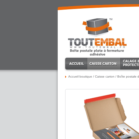
Accueil boutique
/
Caisse carton
/
Boîte postale d