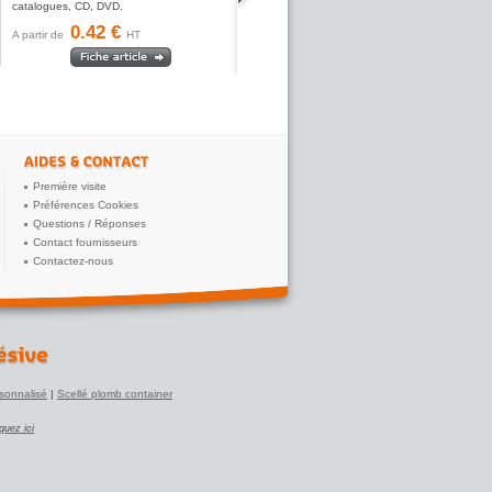
catalogues, CD, DVD.
0.42 €
A partir de
HT
Première visite
Préférences Cookies
Questions / Réponses
Contact fournisseurs
Contactez-nous
sonnalisé
|
Scellé plomb container
iquez ici