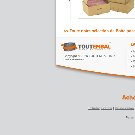
petits colis postaux plats.
0.50 €
A partir de
HT
<< Toute notre sélection de Boîte post
P
Copyright © 2026 TOUTEMBAL Tous
M
droits réservés.
E
N
Emballage carton
|
Caisse carton
Parten