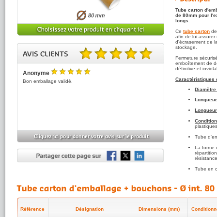
Tube carton d'emb
de 80mm pour l'ex
longs.
Ce
tube carton
de 
afin de lui assurer 
d'écrasement de l
stockage.
Fermeture sécurisé
5.00 sur 5 basé sur 1 note(s).
emboîtement de de
définitive et invio
Anonyme
5
/5
Caractéristiques
Bon emballage validé.
Diamètre 
Longueur 
Longueur 
Conditio
plastiques
Tube d'emb
La forme 
répartiti
résistanc
Tube en c
Tube carto
pour une m
Livré ave
Référence
Désignation
Dimensions (mm)
Conditionn