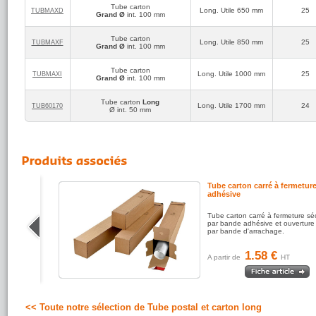
Tube carton
Long. Utile 650 mm
25
TUBMAXD
Grand Ø
int. 100 mm
Tube carton
Long. Utile 850 mm
25
TUBMAXF
Grand Ø
int. 100 mm
Tube carton
Long. Utile 1000 mm
25
TUBMAXI
Grand Ø
int. 100 mm
Tube carton
Long
Long. Utile 1700 mm
24
TUB60170
Ø int. 50 mm
 en
Tube carton carré à fermetur
adhésive
rofil O à
Tube carton carré à fermeture sé
ecteur
par bande adhésive et ouverture
 exposés
par bande d'arrachage.
1.58 €
A partir de
HT
<< Toute notre sélection de Tube postal et carton long