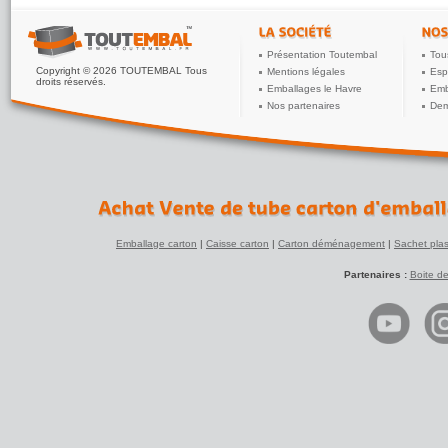
Présentation Toutembal
Tou
Copyright © 2026 TOUTEMBAL Tous
Mentions légales
Esp
droits réservés.
Emballages le Havre
Emb
Nos partenaires
Dem
Emballage carton
|
Caisse carton
|
Carton déménagement
|
Sachet plas
Partenaires :
Boite d