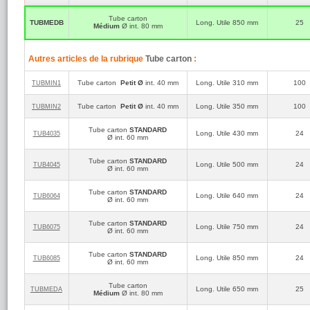
Tube carton
TUBMEDB
Long. Utile 850 mm
25
Médium
Ø int. 80 mm
Autres articles de la rubrique
Tube carton
:
Tube carton
Petit Ø
int. 40 mm
Long. Utile 310 mm
100
TUBMIN1
Tube carton
Petit Ø
int. 40 mm
Long. Utile 350 mm
100
TUBMIN2
Tube carton
STANDARD
Long. Utile 430 mm
24
TUB4035
Ø int. 60 mm
Tube carton
STANDARD
Long. Utile 500 mm
24
TUB4045
Ø int. 60 mm
Tube carton
STANDARD
Long. Utile 640 mm
24
TUB6064
Ø int. 60 mm
Tube carton
STANDARD
Long. Utile 750 mm
24
TUB6075
Ø int. 60 mm
Tube carton
STANDARD
Long. Utile 850 mm
24
TUB6085
Ø int. 60 mm
Tube carton
Long. Utile 650 mm
25
TUBMEDA
Médium
Ø int. 80 mm