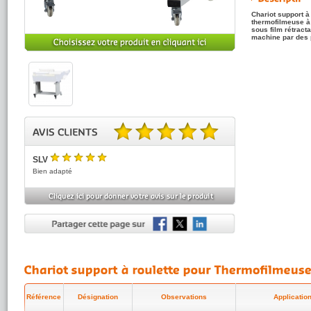
Chariot support à
thermofilmeuse à
sous film rétracta
machine par des 
5.00 sur 5 basé sur 1 note(s).
SLV
5
/5
Bien adapté
Référence
Désignation
Observations
Applicatio