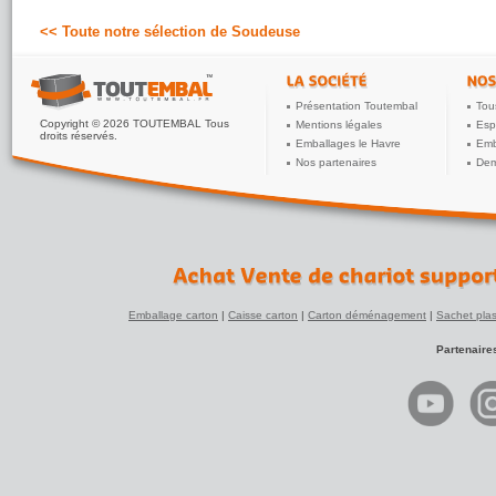
<< Toute notre sélection de Soudeuse
Présentation Toutembal
Tou
Copyright © 2026 TOUTEMBAL Tous
Mentions légales
Esp
droits réservés.
Emballages le Havre
Emb
Nos partenaires
Dem
Emballage carton
|
Caisse carton
|
Carton déménagement
|
Sachet plas
Partenaire