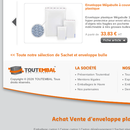
 kraft
Enveloppe Mégabulle à couve
plastique
dard est
Enveloppe plastique Mégabulle
ale
hyper protectrice pour envoi sécu
ssée
d'objets très fragiles en pochette
indéchirable à très grosses bulles 
33.83 €
A partir de
HT
<< Toute notre sélection de Sachet et enveloppe bulle
Présentation Toutembal
Tou
Copyright © 2026 TOUTEMBAL Tous
Mentions légales
Esp
droits réservés.
Emballages le Havre
Emb
Nos partenaires
Dem
Emballage carton
|
Caisse carton
|
Carton déménagement
|
Sachet plas