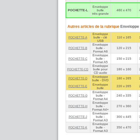
Enveloppe
POCHETTE‑L
bulle
460 x 470
très grande
Autres articles de la rubrique
Enveloppe 
Enveloppe
bulle - clé
110 x 165
POCHETTE‑A
USB
Enveloppe
bulle -
120 x 215
POCHETTE‑B
Format A6
Enveloppe
bulle -
150 x 215
POCHETTE‑C
Format A5
Enveloppe
bulle pour
180 x 160
POCHETTE‑CD
CD audio
Enveloppe
180 x 265
POCHETTE‑D
bulle - DVD
Enveloppe
220 x 265
POCHETTE‑E
bulle
Enveloppe
bulle -
240 x 335
POCHETTE‑G
Format A4
Enveloppe
bulle -
270 x 360
POCHETTE‑H
Format A4+
Enveloppe
bulle -
300 x 445
POCHETTE‑J
Format A3
Enveloppe
bulle -
350 x 470
POCHETTE‑K
Format A3