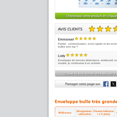
5.00 sur 5 basé sur 2 no
Emmanuel
5
/5
Parfait : communication, envoi rapide et les enve
bulles sont top !!
Lody
5
/5
Enveloppe de bonnes dimensions, rembourré c
voulais, je continuerai à en acheter
Désignation
Format Intérieur
Référence
- utilisation
l x h (mm)