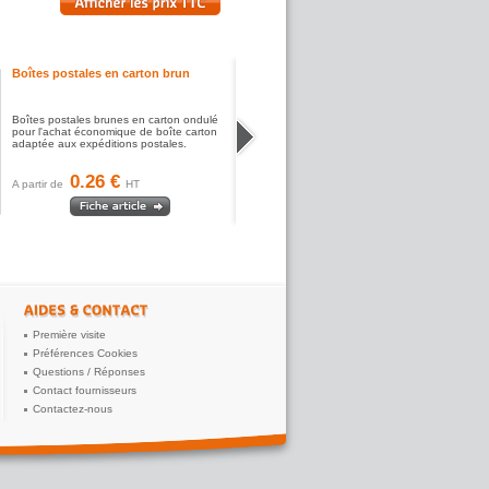
Boîtes postales en carton brun
Boîtes postales brunes en carton ondulé
pour l'achat économique de boîte carton
adaptée aux expéditions postales.
0.26 €
A partir de
HT
Première visite
Préférences Cookies
Questions / Réponses
Contact fournisseurs
Contactez-nous