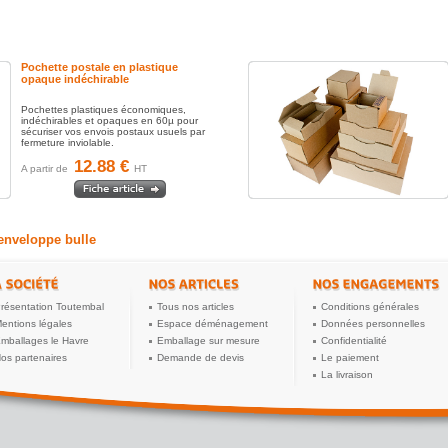
Pochette postale en plastique
opaque indéchirable
Pochettes plastiques économiques,
indéchirables et opaques en 60µ pour
sécuriser vos envois postaux usuels par
fermeture inviolable.
12.88 €
A partir de
HT
 enveloppe bulle
résentation Toutembal
Tous nos articles
Conditions générales
entions légales
Espace déménagement
Données personnelles
mballages le Havre
Emballage sur mesure
Confidentialité
os partenaires
Demande de devis
Le paiement
La livraison