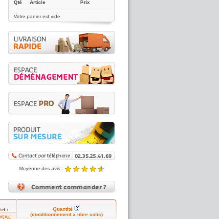
Qté
Article
Prix
Votre panier est vide
Moyenne des avis :
4.89 / 5
Noté
4.89
/5 |
8431
reviews
Quantité
et
0
+
(conditionnement x nbre colis)
25%