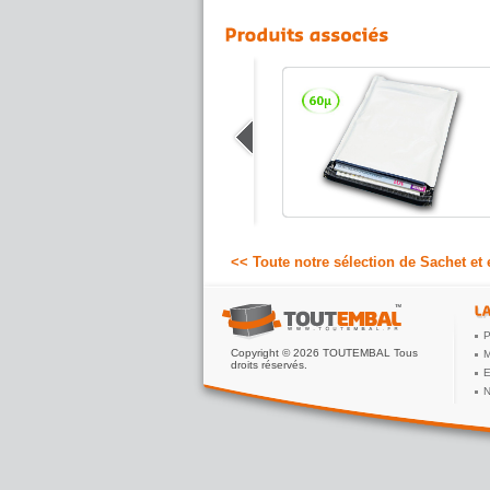
Sachet bulle
Enveloppe ou pochette bulle
économique avec fermeture adhésive, le
sachet protecteur à bulles d'air pour
produits fragiles.
74.68 €
A partir de
HT
<< Toute notre sélection de Sachet et
P
Copyright © 2026 TOUTEMBAL Tous
M
droits réservés.
E
N