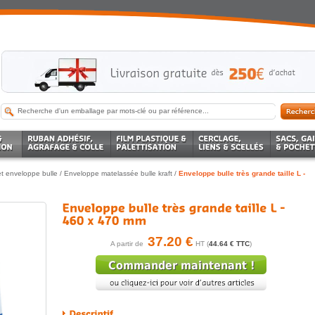
t enveloppe bulle
/
Enveloppe matelassée bulle kraft
/
Enveloppe bulle très grande taille L -
37.20 €
A partir de
HT (
44.64 € TTC
)