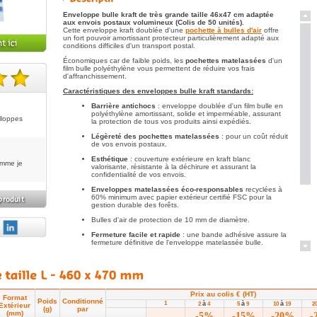
Enveloppe bulle kraft de très grande taille 46x47 cm adaptée
aux envois postaux volumineux (Colis de 50 unités).
Cette enveloppe kraft doublée d'une
pochette à bulles d'air
offre
un fort pouvoir amortissant protecteur particulièrement adapté aux
conditions difficiles d'un transport postal.
Économiques car de faible poids, les
pochettes matelassées
d'un
film bulle polyéthylène vous permettent de réduire vos frais
d'affranchissement.
Caractéristiques des enveloppes bulle kraft standards:
te(s).
Barrière antichocs
: enveloppe doublée d'un film bulle en
polyéthylène amortissant, solide et imperméable, assurant
lloppes
la protection de tous vos produits ainsi expédiés.
Légèreté des pochettes matelassées
: pour un coût réduit
de vos envois postaux.
Esthétique
: couverture extérieure en kraft blanc
omme je
valorisante, résistante à la déchirure et assurant la
confidentialité de vos envois.
Enveloppes matelassées éco-responsables
recyclées à
60% minimum avec papier extérieur certifié FSC pour la
gestion durable des forêts.
Bulles d'air de protection de 10 mm de diamètre.
Fermeture facile et rapide
: une bande adhésive assure la
fermeture définitive de l'enveloppe matelassée bulle.
Ouverture facilité
par une bande déchirable.
A consulter également pour les produits très fragiles:
Les
enveloppes en kraft renforcé à très grosses bulles d'air
pour une
ultra-haute protection contre les chocs.
Prix au colis € (HT)
Format
Poids
Conditionné
Bien choisir le format de son enveloppe bulle
:
1
à
à
à
2
4
5
9
10
19
2
Extérieur
(g)
par
(mm)
-5%
-15%
-20%
-