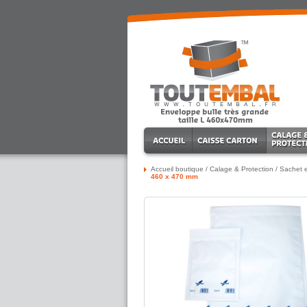
Accueil boutique
/
Calage & Protection
/
Sachet e
460 x 470 mm