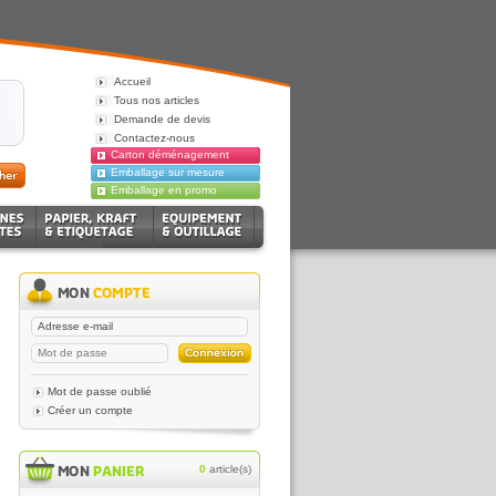
Accueil
Tous nos articles
Demande de devis
Contactez-nous
Carton déménagement
Emballage sur mesure
Emballage en promo
Mot de passe oublié
Créer un compte
0
article(s)