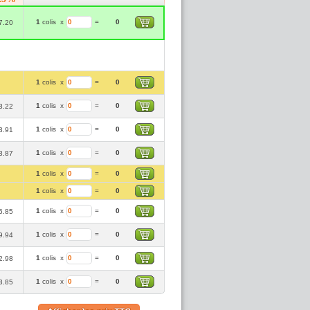
1
colis
x
=
0
7.20
1
colis
x
=
0
1
colis
x
=
0
3.22
1
colis
x
=
0
3.91
1
colis
x
=
0
3.87
1
colis
x
=
0
1
colis
x
=
0
1
colis
x
=
0
6.85
1
colis
x
=
0
9.94
1
colis
x
=
0
2.98
1
colis
x
=
0
3.85