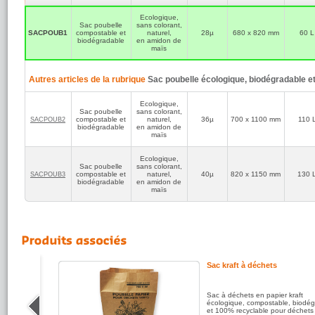
sa poubelle ?
Ecologique,
Pensez à acheter 
Sac poubelle
sans colorant,
supérieure à celle 
SACPOUB1
compostable et
naturel,
28µ
680 x 820 mm
quinzaine de cent
60 L
biodégradable
en amidon de
pour le rabattre su
maïs
Autres articles de la rubrique
Sac poubelle écologique, biodégradable 
Ecologique,
Sac poubelle
sans colorant,
compostable et
naturel,
36µ
700 x 1100 mm
110 
SACPOUB2
biodégradable
en amidon de
maïs
Ecologique,
Sac poubelle
sans colorant,
compostable et
naturel,
40µ
820 x 1150 mm
130 
SACPOUB3
biodégradable
en amidon de
maïs
r tri
Sac kraft à déchets
lastique
Sac à déchets en papier kraft
 collecte
écologique, compostable, biodé
hets triés
et 100% recyclable pour déchets 