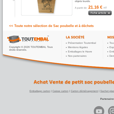
objets lourds.
21.16 €
A partir de
HT
<< Toute notre sélection de Sac poubelle et à déchets
Présentation Toutembal
Tou
Copyright © 2026 TOUTEMBAL Tous
Mentions légales
Esp
droits réservés.
Emballages le Havre
Emb
Nos partenaires
Dem
Emballage carton
|
Caisse carton
|
Carton déménagement
|
Sachet plas
Partenaire