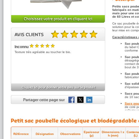
Petits sacs poub
fabriqués en mati
maïs pour une col
de 60 Litres et c
Ce sac poubelle é
solution pour la c
leur mise en comp
Caractéristiques
5.00 sur 5 basé sur 1 note(s).
Sac poub
Inconnu
du label 
5
conforme
/5
Texture très agréable au toucher le bio.
Sac poub
désagrége
contact d
bout de 3 
Sac poub
fabricati
Sac soli
d'épaisse
Sacs pou
de 10 sac
Sacs pou
de coté pe
collecteur
Largeur de
Stockage a
biodégrad
Epaisseur
Dimensions l x
Conten
Référence
Désignation
Observations
(µ)
h (mm)
(L)
Quel format de sa