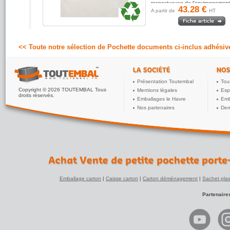
respectueuse de l'environnement. Cet
43.28 €
pochette...
A partir de
HT
<< Toute notre sélection de Pochette documents ci-inclus adhésiv
Présentation Toutembal
Tou
Copyright © 2026 TOUTEMBAL Tous
Mentions légales
Esp
droits réservés.
Emballages le Havre
Emb
Nos partenaires
Dem
Emballage carton
|
Caisse carton
|
Carton déménagement
|
Sachet plas
Partenaire