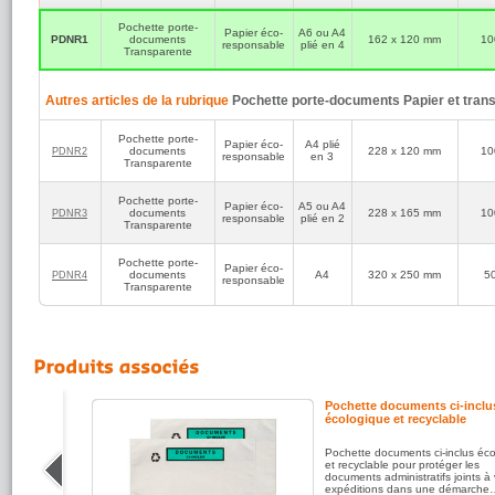
garantissa
Pochette porte-
Film en p
Papier éco-
A6 ou A4
PDNR1
documents
162 x 120 mm
10
protection
responsable
plié en 4
Transparente
Colis de
documents
à vos exp
Autres articles de la rubrique
Pochette porte-documents Papier et tran
A consulter égal
-
Les pochettes p
"Documents ci-incl
Pochette porte-
Papier éco-
A4 plié
-
Les pochettes p
documents
228 x 120 mm
10
PDNR2
responsable
en 3
avec impression ve
Transparente
respectueuses de l
Pochette porte-
Papier éco-
A5 ou A4
documents
228 x 165 mm
10
PDNR3
responsable
plié en 2
Transparente
Pochette porte-
Papier éco-
documents
A4
320 x 250 mm
5
PDNR4
responsable
Transparente
us
Pochette documents ci-inclu
écologique et recyclable
i-inclus
Pochette documents ci-inclus éc
sif
et recyclable pour protéger les
ues et
documents administratifs joints à
expéditions dans une démarche