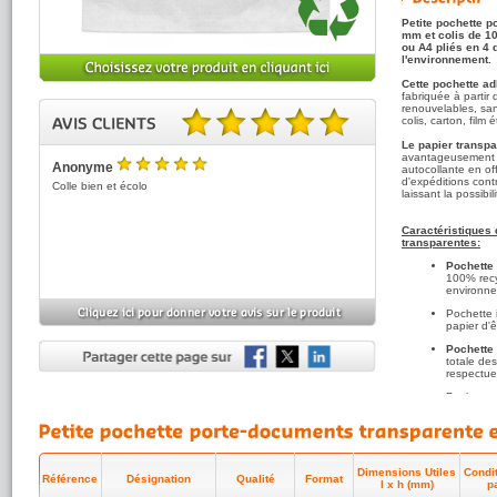
Petite pochette 
mm et colis de 1
ou A4 pliés en 4
l'environnement.
Cette pochette a
fabriquée à partir
renouvelables, san
colis, carton, film 
5.00 sur 5 basé sur 1 note(s).
Le papier transpa
avantageusement le
Anonyme
autocollante en of
5
/5
d'expéditions contr
Colle bien et écolo
laissant la possibil
Caractéristiques
transparentes:
Pochette 
100% recy
environne
Pochette
papier d'ê
Pochette
totale de
respectue
Pochette 
sans sol
Masse ad
instantané
acier. etc..
Dimensions Utiles
Condi
Référence
Désignation
Qualité
Format
Pochette
l x h (mm)
p
colle sans