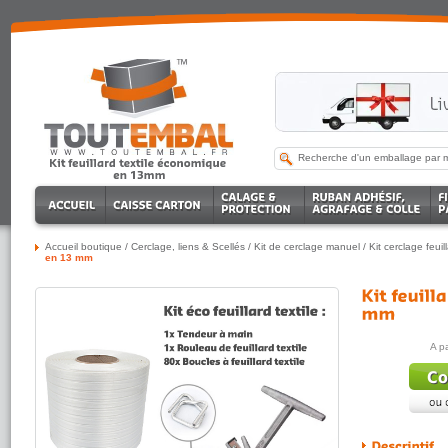
Accueil boutique
/
Cerclage, liens & Scellés
/
Kit de cerclage manuel
/
Kit cerclage feui
en 13 mm
A p