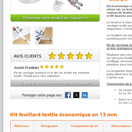
Kit économique av
même lot, un tend
rouleau de feuill
et 80 boucles aci
Le tendeur à main 
cerclage textile p
simplement. il ten
Le feuillard est ma
autobloquante four
Kit de cerclage t
et très résistant 
Réalisant des cerc
1er prix pour feui
l'outillage nécessai
5.00 sur 5 basé sur 1 note(s).
plastique pour cer
Justin Fradelet
5
La souplesse impor
/5
Kit de cerclage pratique et le lien en textile est vraiment
particulièrement a
solide. Parfait pour mon utilisation.
n'abîme pas.
Composition du ki
Un tendeur
13 ou 16
Selon le ki
13 mm x 
(R=450kg)
80 boucle
A consulter égale
pour usage régulier
Référence
Désignation
Composition du kit
Observations e