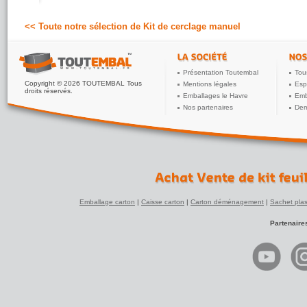
<< Toute notre sélection de Kit de cerclage manuel
Présentation Toutembal
Tou
Copyright © 2026 TOUTEMBAL Tous
Mentions légales
Esp
droits réservés.
Emballages le Havre
Emb
Nos partenaires
Dem
Emballage carton
|
Caisse carton
|
Carton déménagement
|
Sachet plas
Partenaire