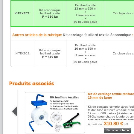
Feuillard textile
13 mm
x 250 m
Kit économique
+
KITEXEC1
feuillard textile
Cerclage des c
1 tendeur éco
R = 380 kg
+
80 boucles galva
Autres articles de la rubrique
Kit cerclage feuillard textile économique
:
Feuillard textile
16 mm
x 350 m
Kit économique
+
feuillard textile
Cerclage des c
KITEXEC2
1 tendeur éco
R = 450 kg
+
80 boucles galva
d textile
Kit de cerclage textile renfor
19 mm de large
oi avec
Kit de cerclage complet avec feuil
ésistant et
textile tissé renforcé (chaîne et t
, un
19 mm x 600 mètres (résistance 
, un
580kg) pour charge lourde ou ar
mm x
ainsi que tout l'ensemble de cercl
310.80 €
A partir de
HT