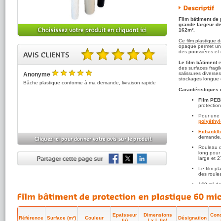
Film bâtiment de 
grande largeur de
162m².
Ce film plastique d
opaque permet un 
des poussières et
Le film bâtiment
e
5.00 sur 5 basé sur 1 note(s).
des surfaces fragi
salissures diverse
Anonyme
stockages longue 
5
/5
Bâche plastique conforme à ma demande, livraison rapide
Caractéristiques 
Film PEB
protection
Pour une 
polyéthy
Echantill
demande
Rouleau d
long pour
large et 
Le film pl
des roule
160 m² de
Condition
facile à m
Film bâti
Epaisseur
Dimensions
Cond
Référence
Surface (m²)
Couleur
Désignation
(µ)
l x L (m)
Film de p