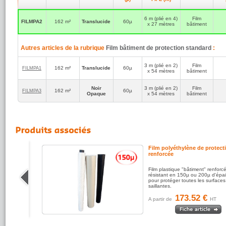
6 m (plié en 4)
Film
FILMPA2
162 m²
Translucide
60µ
x 27 mètres
bâtiment
Autres articles de la rubrique
Film bâtiment de protection standard
:
3 m (plié en 2)
Film
162 m²
Translucide
60µ
FILMPA1
x 54 mètres
bâtiment
Noir
3 m (plié en 2)
Film
162 m²
60µ
FILMPA3
Opaque
x 54 mètres
bâtiment
Film polyéthylène de protect
renforcée
r une
Film plastique "bâtiment" renforcé
es chocs,
résistant en 150µ ou 200µ d'épa
pour protéger toutes les surfac
saillantes.
173.52 €
A partir de
HT