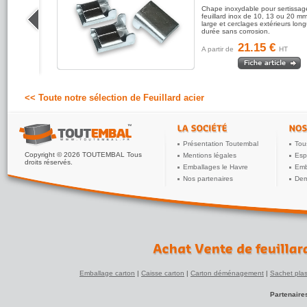
ur cercler
Chape inoxydable pour sertissag
en vertical
feuillard inox de 10, 13 ou 20 m
, ronde
large et cerclages extérieurs lon
durée sans corrosion.
21.15 €
A partir de
HT
<< Toute notre sélection de Feuillard acier
Présentation Toutembal
Tou
Copyright © 2026 TOUTEMBAL Tous
Mentions légales
Esp
droits réservés.
Emballages le Havre
Emb
Nos partenaires
Dem
Emballage carton
|
Caisse carton
|
Carton déménagement
|
Sachet plas
Partenaire