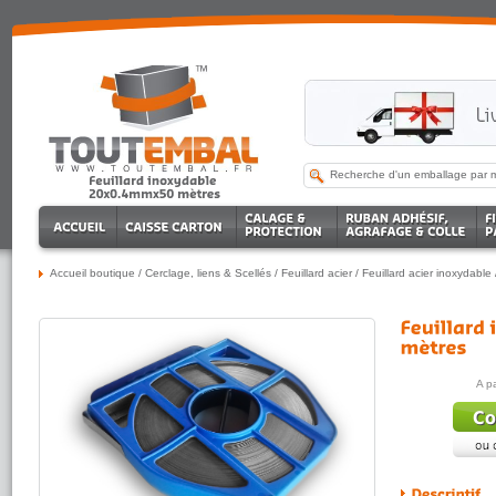
Accueil boutique
/
Cerclage, liens & Scellés
/
Feuillard acier
/
Feuillard acier inoxydable
A p