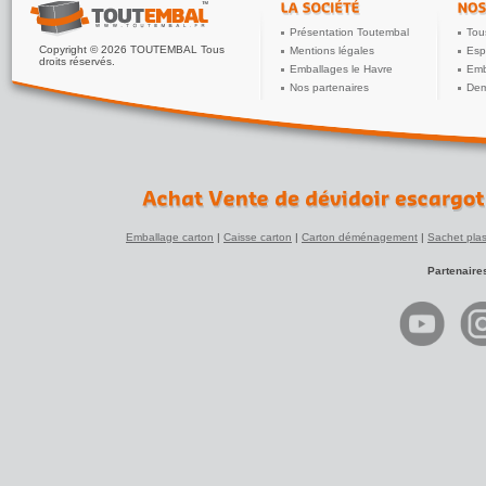
Présentation Toutembal
Tou
Copyright © 2026 TOUTEMBAL Tous
Mentions légales
Esp
droits réservés.
Emballages le Havre
Emb
Nos partenaires
Dem
Emballage carton
|
Caisse carton
|
Carton déménagement
|
Sachet plas
Partenaire