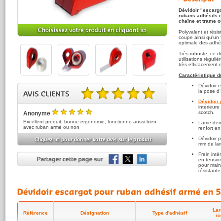
Dévidoir "escargo
rubans adhésifs 
chaîne et trame ou 
Polyvalent et rési
coupe ainsi qu'un 
optimale des adhé
Très robuste, ce d
utilisations régul
très efficacement 
Caractéristique d
Dévidoir e
la pose d
Dévidoir 
5.00 sur 5 basé sur 2 note(s).
intérieur
scotch.
Anonyme
5
/5
Excellent produit, bonne ergonomie, fonctionne aussi bien
Lame dent
avec ruban armé ou non
renfort e
Dévidoir 
ETS BASILE
mm de lar
5
/5
Dévidoir très costaud et facile à utiliser au quotidien
Frein inté
en tensio
pour main
résistante
Fentes lat
scotch res
Lar
Référence
Désignation
Type d'adhésif
ro