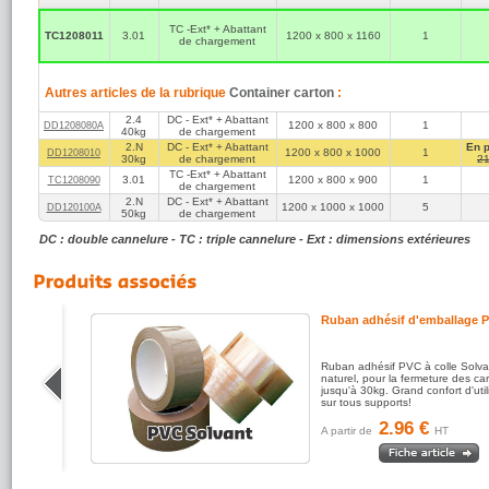
lien de type
feuill
TC -Ext* + Abattant
TC1208011
3.01
1200 x 800 x 1160
1
de chargement
Autres articles de la rubrique
Container carton
:
2.4
DC - Ext* + Abattant
1200 x 800 x 800
1
DD1208080A
40kg
de chargement
2.N
DC - Ext* + Abattant
En 
1200 x 800 x 1000
1
DD1208010
30kg
de chargement
21
TC -Ext* + Abattant
3.01
1200 x 800 x 900
1
TC1208090
de chargement
2.N
DC - Ext* + Abattant
1200 x 1000 x 1000
5
DD120100A
50kg
de chargement
DC : double cannelure - TC : triple cannelure - Ext : dimensions extérieures
e
Ruban adhésif d'emballage 
te pour
Ruban adhésif PVC à colle Solva
ses
naturel, pour la fermeture des ca
dards.
jusqu'à 30kg. Grand confort d'util
sur tous supports!
2.96 €
A partir de
HT