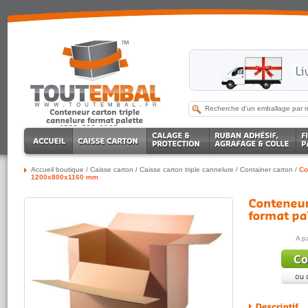
Accueil boutique
/
Caisse carton
/
Caisse carton triple cannelure
/
Container carton
/
Co
1200x800x1160 mm
A p