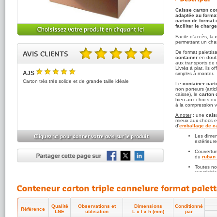
Caisse carton con
adaptée au forma
carton de format
faciliter le charg
Facile d'accès, la
permettant un cha
De format palettisa
container
en doubl
aux transports de 
5.00 sur 5 basé sur 1 note(s).
Livrés à plat, ils 
AJS
simples à monter.
5
/5
Carton très très solide et de grande taille idéale
Le
container cart
non porteurs (artic
caisse), le
carton 
bien aux chocs ou 
à la compression ve
A noter
: une
cais
mieux aux chocs et
d'
emballage de ca
Les dimen
extérieure
Couverture
du
ruban 
Toutes n
recyclabl
environne
Qualité et
Laboratoi
Conseil d'utilisat
Qualité
Observations et
Dimensions
Conditionné
Souvent soumis à 
Référence
LNE
utilisation
L x l x h (mm)
par
fermer solidement 