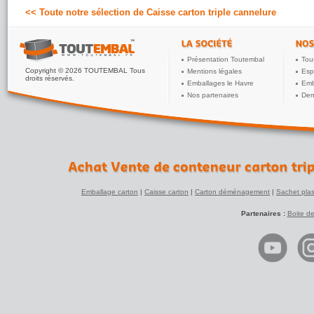
<< Toute notre sélection de Caisse carton triple cannelure
Présentation Toutembal
Tou
Copyright © 2026 TOUTEMBAL Tous
Mentions légales
Esp
droits réservés.
Emballages le Havre
Emb
Nos partenaires
Dem
Emballage carton
|
Caisse carton
|
Carton déménagement
|
Sachet plas
Partenaires :
Boite d