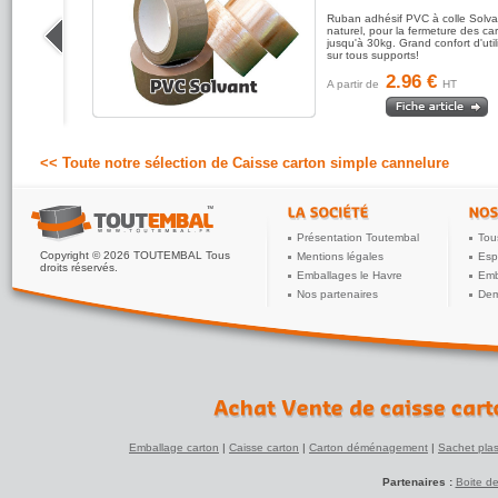
 colle
Ruban adhésif PVC à colle Solva
ur la
naturel, pour la fermeture des ca
isses
jusqu'à 30kg. Grand confort d'util
sur tous supports!
2.96 €
A partir de
HT
<< Toute notre sélection de Caisse carton simple cannelure
Présentation Toutembal
Tou
Copyright © 2026 TOUTEMBAL Tous
Mentions légales
Esp
droits réservés.
Emballages le Havre
Emb
Nos partenaires
Dem
Emballage carton
|
Caisse carton
|
Carton déménagement
|
Sachet plas
Partenaires :
Boite d