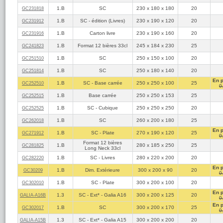
1.B
SC
230 x 180 x 180
20
GC231818
1.B
SC - édition (Livres)
230 x 190 x 120
20
GC231912
1.B
Carton livre
230 x 190 x 160
20
GC231916
1.B
Format 12 bières 33cl
245 x 184 x 230
25
GC241823
1.B
SC
250 x 150 x 100
20
GC251510
1.B
SC
250 x 180 x 140
20
GC251814
En 
1.B
SC - Base carrée
250 x 250 x 100
25
GC252510
0
1.B
Base carrée
250 x 250 x 153
25
GC252515
1.B
SC - Cubique
250 x 250 x 250
20
GC252525
1.B
SC
260 x 200 x 180
25
GC262018
En 
1.B
SC - Plate
270 x 190 x 120
25
GC271912
0
Format 12 bières
1.B
280 x 185 x 250
25
GC281825
Long Neck 33cl
1.B
SC - Livres
280 x 220 x 200
20
GC282220
En 
1.B
Dim. Extérieure
300 x 200 x 90
20
GC30209
0
1.B
SC - Plate
300 x 200 x 100
20
GC302010
En 
1.3
SC - Ext* - Galia A16
300 x 200 x 125
20
GALIA‑A16B
0
En 
1.B
SC
300 x 200 x 170
25
GC302017
0
1.3
SC - Ext* - Galia A15
300 x 200 x 200
20
GALIA‑A15B