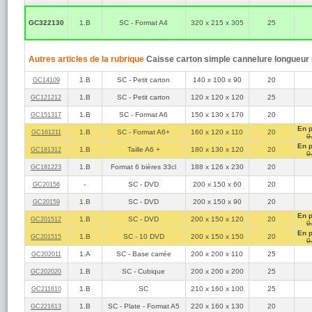
Longueur 
extérieure
Longueur
GC322130
1.B
SC - Format A4
320 x 215 x 305
25
Poids max
Il est toutefois p
dimensions supérie
site de La Poste.
Autres articles de la rubrique
Caisse carton simple cannelure longueur
1.B
SC - Petit carton
140 x 100 x 90
20
GC14109
1.B
SC - Petit carton
120 x 120 x 120
25
GC121212
1.B
SC - Format A6
150 x 130 x 170
20
GC151317
En 
1.B
SC - Format A6+
160 x 120 x 110
20
GC161211
0
En 
1.B
Taille A6 +
180 x 130 x 120
20
GC181312
0
1.B
Format 6 bières 33cl
188 x 126 x 230
20
GC181223
-
SC - DVD
200 x 150 x 60
20
GC20156
1.B
SC - DVD
200 x 150 x 90
20
GC20159
En 
1.B
SC - DVD
200 x 150 x 120
20
GC201512
0
En 
1.B
SC - 10 DVD
200 x 150 x 150
20
GC201515
0
1.A
SC - Base carrée
200 x 200 x 110
25
GC202011
1.B
SC - Cubique
200 x 200 x 200
25
GC202020
1.B
SC
210 x 160 x 100
25
GC211610
1.B
SC - Plate - Format A5
220 x 160 x 130
20
GC221613