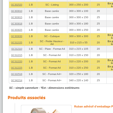
En 
1.B
SC - Listing
300 x 250 x 200
25
GC302520
1
1.B
Base carrée
300 x 300 x 100
20
GC303010
1.B
Base carrée
300 x 300 x 150
25
GC303015
1.B
Base carrée
300 x 300 x 180
25
GC303018
1.B
Base carrée
300 x 300 x 250
20
GC303025
En 
1.B
SC - Cubique
300 x 300 x 300
25
GC303030
1
SC - Petite Hauteur -
En 
1.B
310 x 215 x 55
20
GC312155
A4
0
1.B
SC - Plate - Format A4
310 x 215 x 105
20
GC312110
1.B
SC - Format A4
310 x 220 x 150
20
GC312215
En 
1.B
SC - Format A4
310 x 220 x 200
20
GC312220
0
En 
1.B
SC - Format A4
310 x 220 x 250
25
GC312225
1
1.B
SC - Format A4+
320 x 250 x 180
20
GC322518
1.B
SC - Format A4+
340 x 220 x 140
25
GC342214
SC : simple cannelure - *Ext : dimensions extérieures
Ruban adhésif d'emballage 