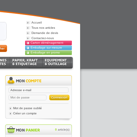
Accueil
Tous nos articles
Demande de devis
Contactez-nous
Carton déménagement
Emballage sur mesure
Emballage en promo
Mot de passe oublié
Créer un compte
0
article(s)