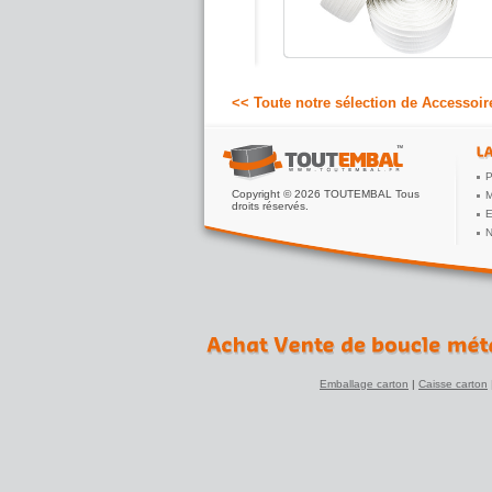
29.07 €
A partir de
HT
<< Toute notre sélection de Accessoir
P
Copyright © 2026 TOUTEMBAL Tous
M
droits réservés.
E
N
Emballage carton
|
Caisse carton