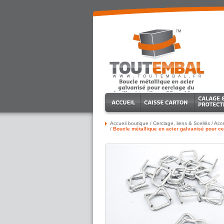
Accueil boutique
/
Cerclage, liens & Scellés
/
Acce
/
Boucle métallique en acier galvanisé pour ce