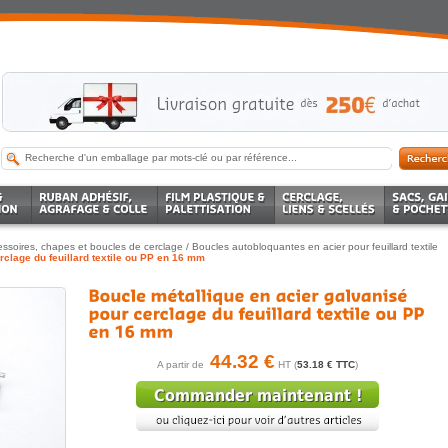
ssoires, chapes et boucles de cerclage
/
Boucles autobloquantes en acier pour feuillard textile
rclage du feuillard textile ou PP en 16 mm
44.32 €
A partir de
HT (
53.18 € TTC
)