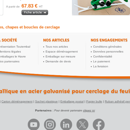
67.83 €
A partir de
HT
es, chapes et boucles de cerclage
résentation Toutembal
Tous nos articles
Conditions générales
entions légales
Espace déménagement
Données personnelles
mballages le Havre
Emballage sur mesure
Confidentialité
os partenaires
Demande de devis
Le paiement
La livraison
|
Carton déménagement
|
Sachet plastique
|
Emballage postal
|
Papier bulle
|
Ruban adhésif per
Partenaires :
Pour devenir partenaire
cliquez ici