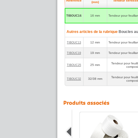
Référence
Tendeur sertiss
(mm)
TIBOUC16
16 mm
Tendeur pour feuillar
Autres articles de la rubrique
Boucles aut
12 mm
Tendeur pour feuillar
TIBOUC13
19 mm
Tendeur pour feuillar
TIBOUC19
Tendeur pour feuill
25 mm
TIBOUC25
composi
Tendeur pour feuill
32/38 mm
TIBOUC32
composi
Feuillard textile fil à fil
Pour la palettisation de vos charges
lourdes, pensez au feuillard textile fil à fil
en fibres polyester parallèles et collées à
chaud par enduction.