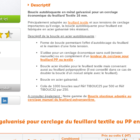
Boucle autobloquante en métal galvanisé pour un cerclage
économique du feuillard Textile 16 mm.
Principalement adaptée au
feuillard textile
et aux tensions de cerclage
importantes qu'il exige, la boucle autobloquante pour feuillard est
fabriquée en acier galvanisé très résistant.
Descriptif de la boucle en acier autobloquante
:
te(s).
Forme de boucle permettant l'effet d'autoblocage du feuillard
et le maintien d'une forte tension.
s
S'utilise pour un cerclage économique sans outil (tension
manuelle) ou en complément d'un
tendeur de cerclage pour
feuillard PP ou textile
.
Boucle acier étudiée pour le feuillard textile mais convenant
aussi au feuillard polypropylène (Il est conseillé dans ce cas de
doubler la boucle d'un noeud simple avec le feuillard).
Boucle en acier galvanisé.
Colis de 1000 boucles sauf Rèf TIBOUC25 par 500 et Rèf
TIBOUC32 par 250.
A consulter également :
Notre gamme de
Boucle plastique adaptée au
cerclage manuel du feuillard polypropylène.
Prix au colis € (HT)
Conditionné
à
à
1
3
4
6