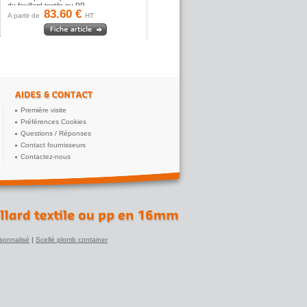
du feuillard textile ou PP.
83.60 €
A partir de
HT
Première visite
Préférences Cookies
Questions / Réponses
Contact fournisseurs
Contactez-nous
sonnalisé
|
Scellé plomb container