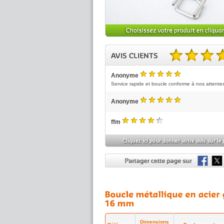
4.67 sur 5 basé sur 3 no
Anonyme
5
/5
Service rapide et boucle conforme à nos attente
Anonyme
5
/5
ffm
4
/5
Dimensions