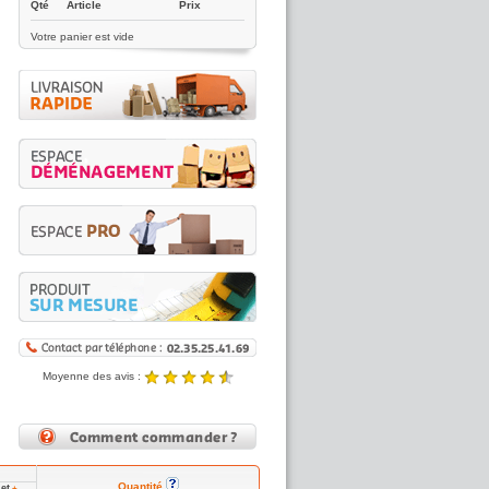
Qté
Article
Prix
Votre panier est vide
Moyenne des avis :
4.89 / 5
Noté
4.89
/5 |
8431
reviews
Quantité
et
7
+