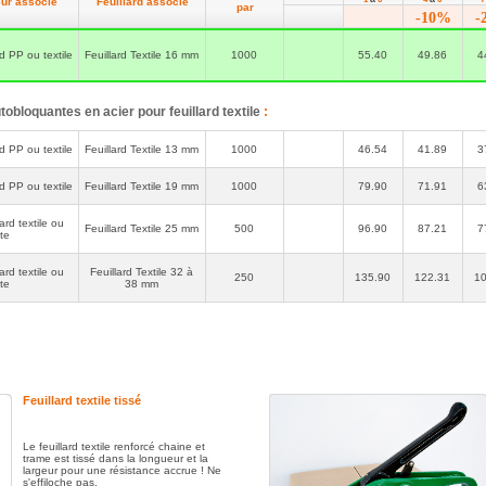
eur associé
Feuillard associé
par
-10%
-
d PP ou textile
Feuillard Textile 16 mm
1000
55.40
49.86
4
obloquantes en acier pour feuillard textile
:
d PP ou textile
Feuillard Textile 13 mm
1000
46.54
41.89
3
d PP ou textile
Feuillard Textile 19 mm
1000
79.90
71.91
6
ard textile ou
Feuillard Textile 25 mm
500
96.90
87.21
7
te
ard textile ou
Feuillard Textile 32 à
250
135.90
122.31
10
te
38 mm
Feuillard textile tissé
Le feuillard textile renforcé chaine et
trame est tissé dans la longueur et la
largeur pour une résistance accrue ! Ne
s'effiloche pas.