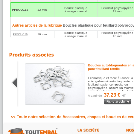
ASPAT
Boucle plastique
Feuillard polypropylène
5
/5
PPBOUC13
12 mm
à usage manuel
12 mm
Autres articles de la rubrique
Boucles plastique pour feuillard polyprop
Boucle plastique
Feuillard polypropylène
16 mm
PPBOUC16
à usage manuel
16 mm
uel
Boucles autobloquantes en a
pour feuillard textile
ropylène
Economique et facile à utiliser, l
le
acier galvanisé autobloquante p
andise.
feuillard textile, composite ou
polypropylène, assure un mainti
optimal de la tension du feuillard.
37.23 €
Principalement...
A partir de
HT
<< Toute notre sélection de Accessoires, chapes et boucles de cer