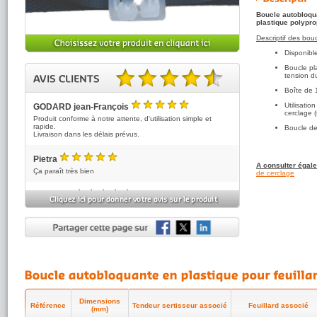
Boucle autobloqua
plastique polypr
Descriptif des bouc
Disponibl
Boucle pl
tension du
Boîte de 
4.83 sur 5 basé sur 6 note(s).
Utilisati
GODARD jean-François
cerclage 
5
/5
Produit conforme à notre attente, d'utilisation simple et
rapide.
Boucle de
Livraison dans les délais prévus.
Pietra
A consulter égal
5
/5
Ça paraît très bien
de cerclage
Anonyme
5
/5
Expédition rapide et soignée
Boucles à feuillard conformes
A recommander
Anonyme
5
/5
rien à dire
super
Anonyme
4
Dimensions
/5
bonne qualité, dimensions correctes
Référence
Tendeur sertisseur associé
Feuillard associé
(mm)