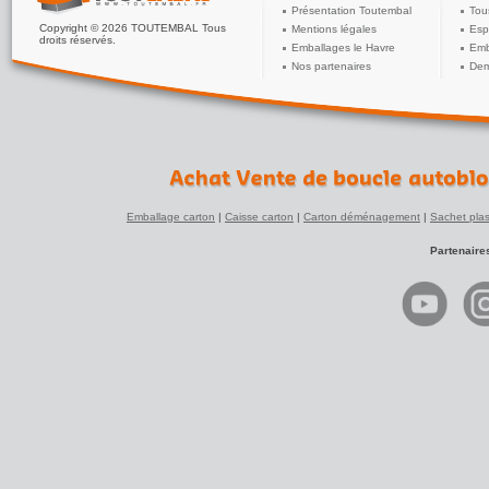
Présentation Toutembal
Tou
Copyright © 2026 TOUTEMBAL Tous
Mentions légales
Esp
droits réservés.
Emballages le Havre
Emb
Nos partenaires
Dem
Emballage carton
|
Caisse carton
|
Carton déménagement
|
Sachet plas
Partenaire